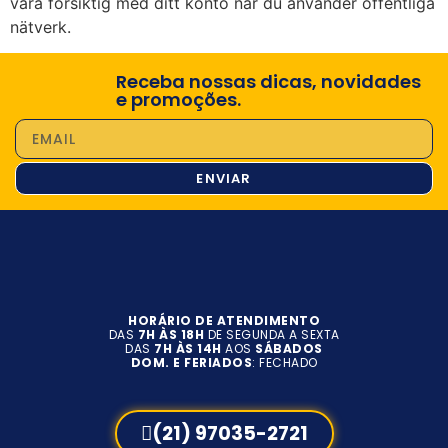
vara försiktig med ditt konto när du använder offentliga
nätverk.
Receba nossas dicas, novidades
e promoções.
ENVIAR
HORÁRIO DE ATENDIMENTO
DAS
7H ÀS 18H
DE SEGUNDA A SEXTA
DAS
7H ÀS 14H
AOS
SÁBADOS
DOM. E FERIADOS
: FECHADO
(21) 97035-2721