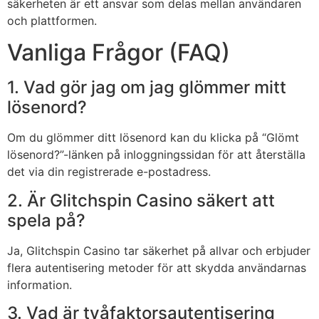
säkerheten är ett ansvar som delas mellan användaren
och plattformen.
Vanliga Frågor (FAQ)
1. Vad gör jag om jag glömmer mitt
lösenord?
Om du glömmer ditt lösenord kan du klicka på “Glömt
lösenord?”-länken på inloggningssidan för att återställa
det via din registrerade e-postadress.
2. Är Glitchspin Casino säkert att
spela på?
Ja, Glitchspin Casino tar säkerhet på allvar och erbjuder
flera autentisering metoder för att skydda användarnas
information.
3. Vad är tvåfaktorsautentisering