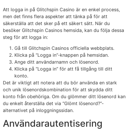
Att logga in på Glitchspin Casino är en enkel process,
men det finns flera aspekter att tänka på för att
säkerställa att det sker på ett säkert sätt. När du
besöker Glitchspin Casinos hemsida, kan du följa dessa
steg för att logga in:
Gå till Glitchspin Casinos officiella webbplats.
Klicka på “Logga in”-knappen på hemsidan.
Ange ditt användarnamn och lösenord.
Klicka på “Logga in” för att få tillgång till ditt
konto.
Det är viktigt att notera att du bör använda en stark
och unik lösenordskombination för att skydda ditt
konto från obehöriga. Om du glömmer ditt lösenord kan
du enkelt återställa det via “Glömt lösenord?”-
alternativet på inloggningssidan.
Användarautentisering