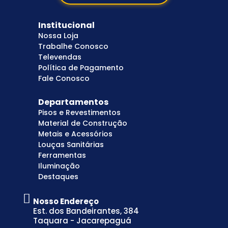
Institucional
Nossa Loja
Trabalhe Conosco
Televendas
Política de Pagamento
Fale Conosco
Departamentos
Pisos e Revestimentos
Material de Construção
Metais e Acessórios
Louças Sanitárias
Ferramentas
Iluminação
Destaques
Nosso Endereço
Est. dos Bandeirantes, 384
Taquara - Jacarepaguá