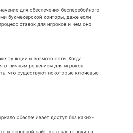
значение для обеспечения бесперебойного
ами букмекерской конторы, даже если
процесс ставок для игроков и чем оно
 же функции и возможности. Когда
ся отличным решением для игроков,
ать, что существуют некоторые ключевые
ркало обеспечивает доступ без каких-
о и основной сайт, включая ставки на