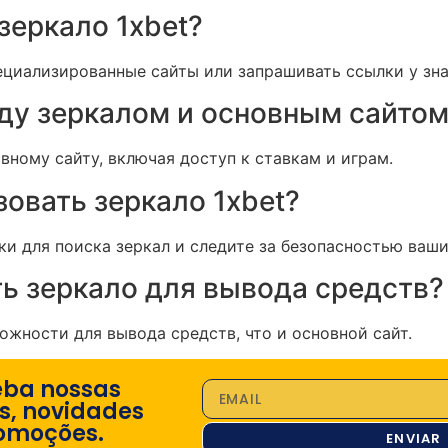
 зеркало 1xbet?
ециализированные сайты или запрашивать ссылки у зн
жду зеркалом и основным сайто
вному сайту, включая доступ к ставкам и играм.
зовать зеркало 1xbet?
и для поиска зеркал и следите за безопасностью ваши
ть зеркало для вывода средств?
ожности для вывода средств, что и основной сайт.
eba nossas
s, novidades
omoções.
ENVIAR