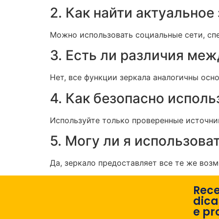
2. Как найти актуальное
Можно использовать социальные сети, сп
3. Есть ли различия ме
Нет, все функции зеркала аналогичны осно
4. Как безопасно исполь
Используйте только проверенные источник
5. Могу ли я использова
Да, зеркало предоставляет все те же возм
Rec
dica
e pr