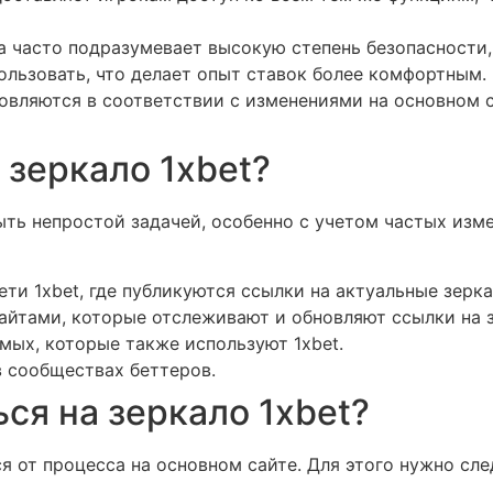
 часто подразумевает высокую степень безопасности,
ользовать, что делает опыт ставок более комфортным.
овляются в соответствии с изменениями на основном с
 зеркало 1xbet?
ыть непростой задачей, особенно с учетом частых изм
и 1xbet, где публикуются ссылки на актуальные зерка
йтами, которые отслеживают и обновляют ссылки на з
мых, которые также используют 1xbet.
в сообществах беттеров.
ся на зеркало 1xbet?
ся от процесса на основном сайте. Для этого нужно с