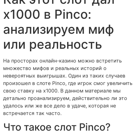
х1000 в Pinco:
анализируем миф
или реальность
На просторах онлайн-казино можно встретить
множество мифов и реальных историй о
невероятных выигрышах. Один из таких случаев
произошел в слоте Pinco, где игрок смог увеличить
свою ставку на х1000. В данном материале мы
детально проанализируем, действительно ли это
удалось или же все дело в удаче, которая не
встречается так часто.
Что такое слот Pinco?