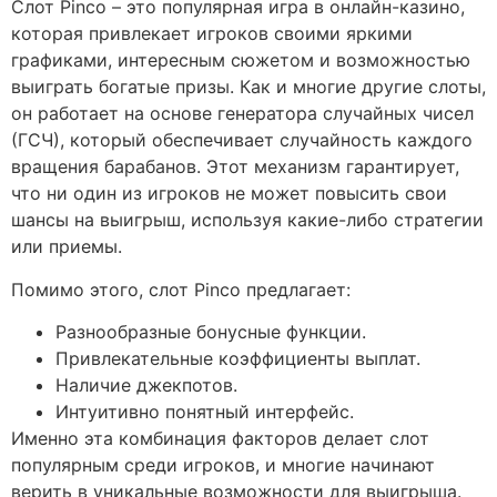
Слот Pinco – это популярная игра в онлайн-казино,
которая привлекает игроков своими яркими
графиками, интересным сюжетом и возможностью
выиграть богатые призы. Как и многие другие слоты,
он работает на основе генератора случайных чисел
(ГСЧ), который обеспечивает случайность каждого
вращения барабанов. Этот механизм гарантирует,
что ни один из игроков не может повысить свои
шансы на выигрыш, используя какие-либо стратегии
или приемы.
Помимо этого, слот Pinco предлагает:
Разнообразные бонусные функции.
Привлекательные коэффициенты выплат.
Наличие джекпотов.
Интуитивно понятный интерфейс.
Именно эта комбинация факторов делает слот
популярным среди игроков, и многие начинают
верить в уникальные возможности для выигрыша.