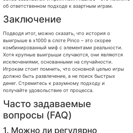
об ответственном подходе к азартным играм.
Заключение
Подводя итог, можно сказать, что история о
выигрыше в х1000 в слоте Pinco – это скорее
комбинированный миф с элементами реальности.
Хотя крупные выигрыши случаются, они являются
исключениями, основанными на случайности.
Игрокам стоит помнить, что основной целью игры
должно быть развлечение, а не поиск быстрых
денег. Стремитесь к разумному подходу и
получайте удовольствие от процесса.
Часто задаваемые
вопросы (FAQ)
1. Можно ли регулярно