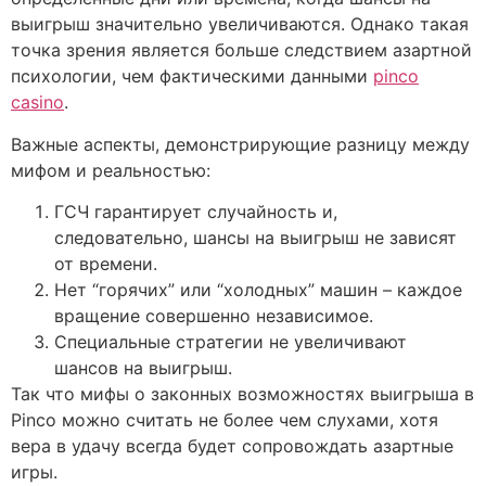
выигрыш значительно увеличиваются. Однако такая
точка зрения является больше следствием азартной
психологии, чем фактическими данными
pinco
casino
.
Важные аспекты, демонстрирующие разницу между
мифом и реальностью:
ГСЧ гарантирует случайность и,
следовательно, шансы на выигрыш не зависят
от времени.
Нет “горячих” или “холодных” машин – каждое
вращение совершенно независимое.
Специальные стратегии не увеличивают
шансов на выигрыш.
Так что мифы о законных возможностях выигрыша в
Pinco можно считать не более чем слухами, хотя
вера в удачу всегда будет сопровождать азартные
игры.