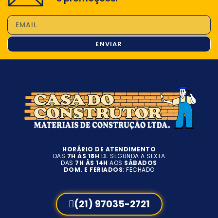
ENVIAR
HORÁRIO DE ATENDIMENTO
DAS
7H ÀS 18H
DE SEGUNDA A SEXTA
DAS
7H ÀS 14H
AOS
SÁBADOS
DOM. E FERIADOS
: FECHADO
(21) 97035-2721