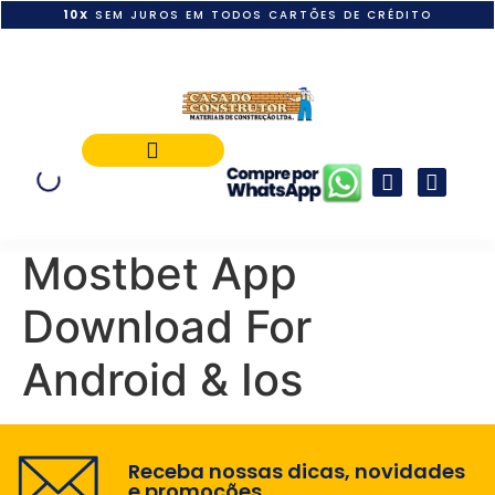
10X
SEM JUROS EM TODOS CARTÕES DE CRÉDITO
POLÍTICA DE PAGAMENTO
Mostbet App
Download For
Android & Ios
Receba nossas dicas, novidades
e promoções.