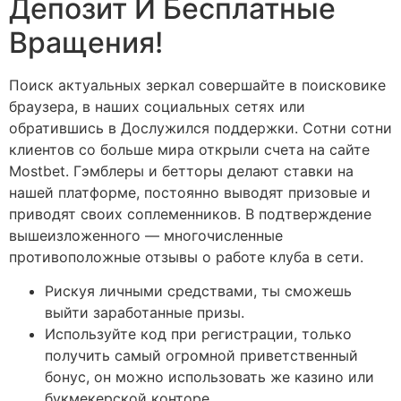
Депозит И Бесплатные
Вращения!
Поиск актуальных зеркал совершайте в поисковике
браузера, в наших социальных сетях или
обратившись в Дослужился поддержки. Сотни сотни
клиентов со больше мира открыли счета на сайте
Mostbet. Гэмблеры и бетторы делают ставки на
нашей платформе, постоянно выводят призовые и
приводят своих соплеменников. В подтверждение
вышеизложенного — многочисленные
противоположные отзывы о работе клуба в сети.
Рискуя личными средствами, ты сможешь
выйти заработанные призы.
Используйте код при регистрации, только
получить самый огромной приветственный
бонус, он можно использовать же казино или
букмекерской конторе.