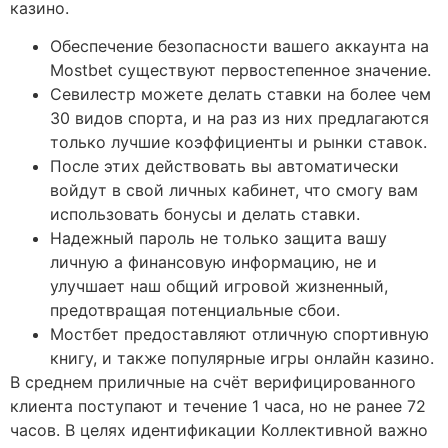
казино.
Обеспечение безопасности вашего аккаунта на
Mostbet существуют первостепенное значение.
Севилестр можете делать ставки на более чем
30 видов спорта, и на раз из них предлагаются
только лучшие коэффициенты и рынки ставок.
После этих действовать вы автоматически
войдут в свой личных кабинет, что смогу вам
использовать бонусы и делать ставки.
Надежный пароль не только защита вашу
личную а финансовую информацию, не и
улучшает наш общий игровой жизненный,
предотвращая потенциальные сбои.
Мостбет предоставляют отличную спортивную
книгу, и также популярные игры онлайн казино.
В среднем приличные на счёт верифицированного
клиента поступают и течение 1 часа, но не ранее 72
часов. В целях идентификации Коллективной важно