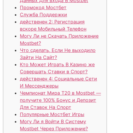
Данных Для входа В Mostbet
Промокод Мостбет
Служба Поддержки
действенен 2: Регистрация
вскоре Мобильный Телефон
Могу Ли не Скачать Приложение
Mostbet?
Что сделать, Если Не выходило
Зайти На Сайт?
Кто Может Играть В Казино же
Совершать Ставки в Спорт?
действенен 4: Социальные Сети
И Мессенджеры
Чемпионат Мира T20 в Mostbet —
получите 100% Бонус и Депозит
Для Ставок На Спорт
Популярные Мостбет Игры
Могу Ли я Войти В Систему
Mostbet Через Приложение?