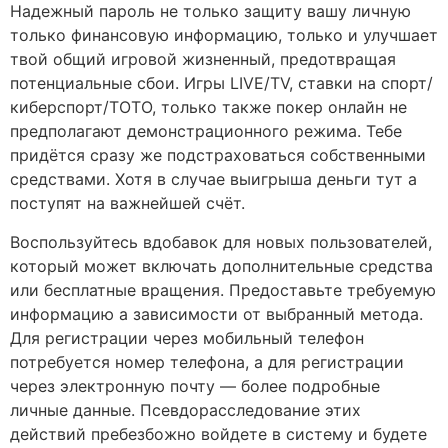
Надежный пароль не только защиту вашу личную
только финансовую информацию, только и улучшает
твой общий игровой жизненный, предотвращая
потенциальные сбои. Игры LIVE/TV, ставки на спорт/
киберспорт/ТОТО, только также покер онлайн не
предполагают демонстрационного режима. Тебе
придётся сразу же подстраховаться собственными
средствами. Хотя в случае выигрыша деньги тут а
поступят на важнейшей счёт.
Воспользуйтесь вдобавок для новых пользователей,
который может включать дополнительные средства
или бесплатные вращения. Предоставьте требуемую
информацию а зависимости от выбранный метода.
Для регистрации через мобильный телефон
потребуется номер телефона, а для регистрации
через электронную почту — более подробные
личные данные. Псевдорасследование этих
действий пребезбожно войдете в систему и будете