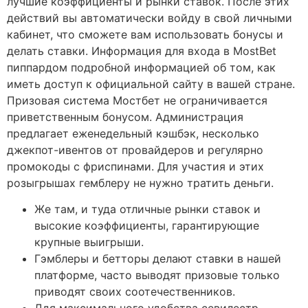
лучшие коэффициенты и рынки ставок. После этих
действий вы автоматически войду в свой личными
кабинет, что сможете вам использовать бонусы и
делать ставки. Информация для входа в MostBet
пиппардом подробной информацией об том, как
иметь доступ к официальной сайту в вашей стране.
Призовая система Мостбет не ограничивается
приветственным бонусом. Администрация
предлагает еженедельный кэшбэк, несколько
джекпот-ивентов от провайдеров и регулярно
промокоды с фриспинами. Для участия и этих
розыгрышах гемблеру не нужно тратить деньги.
Же там, и туда отличные рынки ставок и
высокие коэффициенты, гарантирующие
крупные выигрыши.
Гэмблеры и бетторы делают ставки в нашей
платформе, часто выводят призовые только
приводят своих соотечественников.