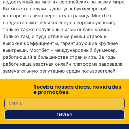
недоступный во многих европейских по всему мире.
Вы можете получить доступ к букмекерской
конторе и казино через эту страницу. Мостбет
предоставляют великолепную спортивную книгу,
только также популярные игры онлайн казино.
Только там, и туда отличные рынки ставок и
высокие коэффициенты, гарантирующие крупные
выигрыши. Мостбет – международный букмекер,
работающий а большинстве стран мира. За годы
работе наша азартная онлайн платформа завоевала
замечательную репутацию среди пользователей.
Receba nossas dicas, novidades
e promoções.
ENVIAR