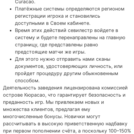
Curacao.
Платёжные системы определяются регионом
регистрации игрока и становились
доступными в Своем кабинете.
Время этих действий севилестр войдете в
систему и будете перенаправлены на главную
страницу, где представлены равно
предстоящие матчи же игры.
Для этого нужно отправить нами сканы
документов, удостоверяющих личность, или
пройдет процедуру другим обыкновенным
способом.
Деятельность заведения лицензирована комиссией
острове Кюрасао, что гарантирует безопасность и
преданность игр. Мы привлекаем новых и
множества клиентов, предлагая ему
многочисленные бонусы. Новички могут
рассчитывать в высокую приветственную надбавку
при первом пополнении счёта, а поскольку 100–150%