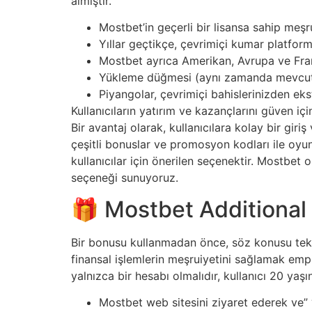
almıştır.
Mostbet’in geçerli bir lisansa sahip meşr
Yıllar geçtikçe, çevrimiçi kumar platfor
Mostbet ayrıca Amerikan, Avrupa ve Fransı
Yükleme düğmesi (aynı zamanda mevcut ba
Piyangolar, çevrimiçi bahislerinizden ek
Kullanıcıların yatırım ve kazançlarını güven için
Bir avantaj olarak, kullanıcılara kolay bir gi
çeşitli bonuslar ve promosyon kodları ile oy
kullanıcılar için önerilen seçenektir. Mostbet
seçeneği sunuyoruz.
🎁 Mostbet Additional
Bir bonusu kullanmadan önce, söz konusu tekl
finansal işlemlerin meşruiyetini sağlamak em
yalnızca bir hesabı olmalıdır, kullanıcı 20 yaş
Mostbet web sitesini ziyaret ederek ve” 