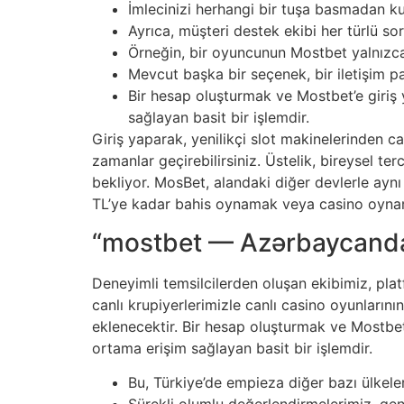
İmlecinizi herhangi bir tuşa basmadan kut
Ayrıca, müşteri destek ekibi her türlü s
Örneğin, bir oyuncunun Mostbet yalnızca b
Mevcut başka bir seçenek, bir iletişim 
Bir hesap oluşturmak ve Mostbet’e giriş 
sağlayan basit bir işlemdir.
Giriş yaparak, yenilikçi slot makinelerinden c
zamanlar geçirebilirsiniz. Üstelik, bireysel ter
bekliyor. MosBet, alandaki diğer devlerle ayn
TL’ye kadar bahis oynamak veya casino oynam
“mostbet — Azərbaycanda
Deneyimli temsilcilerden oluşan ekibimiz, pla
canlı krupiyerlerimizle canlı casino oyunların
eklenecektir. Bir hesap oluşturmak ve Mostbet’
ortama erişim sağlayan basit bir işlemdir.
Bu, Türkiye’de empieza diğer bazı ülkele
Sürekli olumlu değerlendirmelerimiz, ge