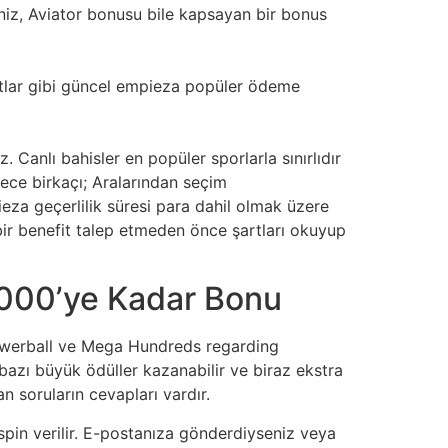
niz, Aviator bonusu bile kapsayan bir bonus
rtlar gibi güncel empieza popüler ödeme
anlı bahisler en popüler sporlarla sınırlıdır
ece birkaçı; Aralarından seçim
eza geçerlilik süresi para dahil olmak üzere
ir benefit talep etmeden önce şartları okuyup
, 000’ye Kadar Bonu
 Powerball ve Mega Hundreds regarding
 bazı büyük ödüller kazanabilir ve biraz ekstra
n soruların cevapları vardır.
pin verilir. E-postanıza gönderdiyseniz veya