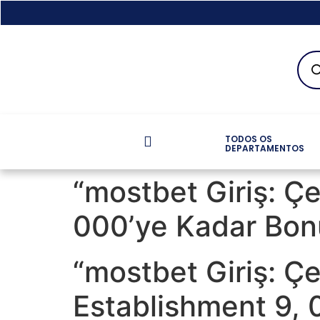
TODOS OS
DEPARTAMENTOS
“mostbet Giriş: Çe
000’ye Kadar Bon
“mostbet Giriş: Ç
Establishment 9, 