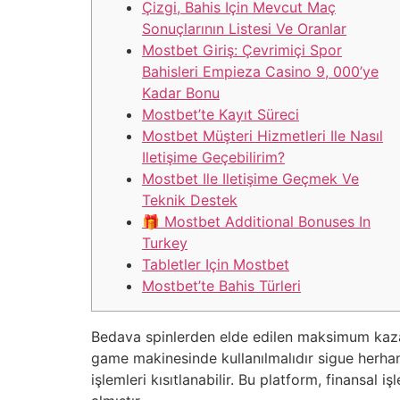
Çizgi, Bahis Için Mevcut Maç
Sonuçlarının Listesi Ve Oranlar
Mostbet Giriş: Çevrimiçi Spor
Bahisleri Empieza Casino 9, 000’ye
Kadar Bonu
Mostbet’te Kayıt Süreci
Mostbet Müşteri Hizmetleri Ile Nasıl
Iletişime Geçebilirim?
Mostbet Ile Iletişime Geçmek Ve
Teknik Destek
🎁 Mostbet Additional Bonuses In
Turkey
Tabletler Için Mostbet
Mostbet’te Bahis Türleri
Bedava spinlerden elde edilen maksimum kazan
game makinesinde kullanılmalıdır sigue herhangi
işlemleri kısıtlanabilir. Bu platform, finansal 