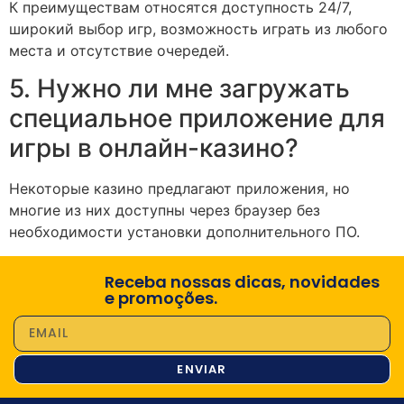
К преимуществам относятся доступность 24/7,
широкий выбор игр, возможность играть из любого
места и отсутствие очередей.
5. Нужно ли мне загружать
специальное приложение для
игры в онлайн-казино?
Некоторые казино предлагают приложения, но
многие из них доступны через браузер без
необходимости установки дополнительного ПО.
Receba nossas dicas, novidades
e promoções.
ENVIAR