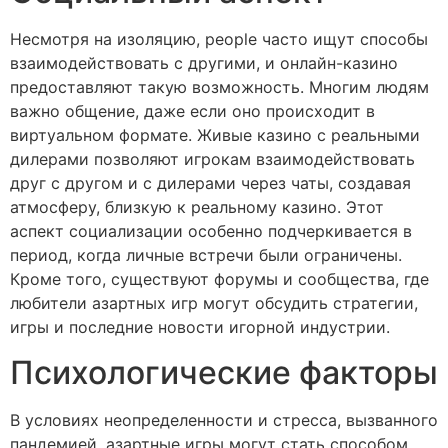
Несмотря на изоляцию, people часто ищут способы
взаимодействовать с другими, и онлайн-казино
предоставляют такую возможность. Многим людям
важно общение, даже если оно происходит в
виртуальном формате. Живые казино с реальными
дилерами позволяют игрокам взаимодействовать
друг с другом и с дилерами через чаты, создавая
атмосферу, близкую к реальному казино. Этот
аспект социализации особенно подчеркивается в
период, когда личные встречи были ограничены.
Кроме того, существуют форумы и сообщества, где
любители азартных игр могут обсудить стратегии,
игры и последние новости игорной индустрии.
Психологические факторы
В условиях неопределенности и стресса, вызванного
пандемией, азартные игры могут стать способом