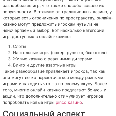
разнообразие игр, что также способствовало их
популярности. В отличие от традиционных казино, у
которых есть ограничения по пространству, онлайн-
казино могут предложить игрокам чуть ли не
неисчерпаемый выбор. Вот несколько категорий
игр, доступных в онлайн-казино:
Слоты
Настольные игры (покер, рулетка, блэкджек)
Живые казино с реальными дилерами
Бингo и другие азартные игры
Такое разнообразие привлекает игроков, так как
они могут легко переключаться между разными
играми и находить что-то по своему вкусу. Более
того, многие онлайн-казино предлагают бонусы и
акции, что дополнительно стимулирует игроков
попробовать новые игры
pinco казино
.
Социальный аспект