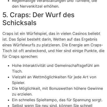
Regelmäßige Veranstaltungen und Turniere, die
den Nervenkitzel erhöhen.
5. Craps: Der Wurf des
Schicksals
Craps ist ein Würfelspiel, das in vielen Casinos beliebt
ist. Das Spiel besteht darin, Wetten auf das Ergebnis
eines Würfelwurfs zu platzieren. Die Energie am Craps-
Tisch ist oft ansteckend, und hier sind einige Punkte, die
für Craps sprechen:
Hohe Interaktivität und Gemeinschaftsgefühl am
Tisch.
Vielzahl an Wettmöglichkeiten für jede Art von
Spieler.
Die Möglichkeit, mit Bonuswetten höhere Gewinne
zu erzielen.
Ein schnelles Spieltempo, das für Spannung sorgt.
Selbst wenn Sie neu sind, können Sie schnell