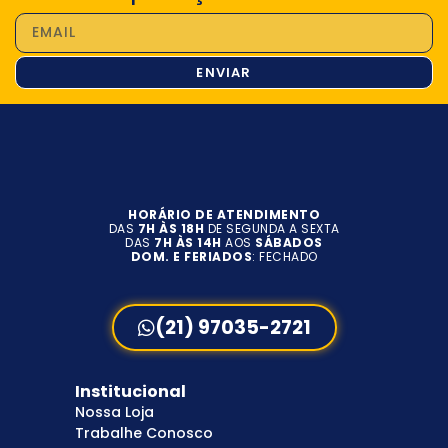
ENVIAR
HORÁRIO DE ATENDIMENTO
DAS
7H ÀS 18H
DE SEGUNDA A SEXTA
DAS
7H ÀS 14H
AOS
SÁBADOS
DOM. E FERIADOS
: FECHADO
(21) 97035-2721
Institucional
Nossa Loja
Trabalhe Conosco