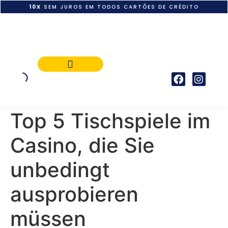
10X
SEM JUROS EM TODOS CARTÕES DE CRÉDITO
POLÍTICA DE PAGAMENTO
Top 5 Tischspiele im
Casino, die Sie
unbedingt
ausprobieren
müssen