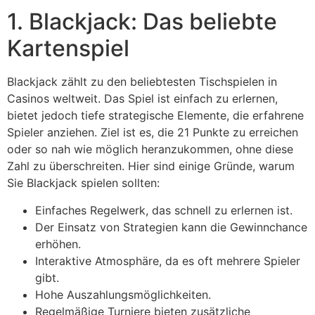
1. Blackjack: Das beliebte
Kartenspiel
Blackjack zählt zu den beliebtesten Tischspielen in
Casinos weltweit. Das Spiel ist einfach zu erlernen,
bietet jedoch tiefe strategische Elemente, die erfahrene
Spieler anziehen. Ziel ist es, die 21 Punkte zu erreichen
oder so nah wie möglich heranzukommen, ohne diese
Zahl zu überschreiten. Hier sind einige Gründe, warum
Sie Blackjack spielen sollten:
Einfaches Regelwerk, das schnell zu erlernen ist.
Der Einsatz von Strategien kann die Gewinnchance
erhöhen.
Interaktive Atmosphäre, da es oft mehrere Spieler
gibt.
Hohe Auszahlungsmöglichkeiten.
Regelmäßige Turniere bieten zusätzliche