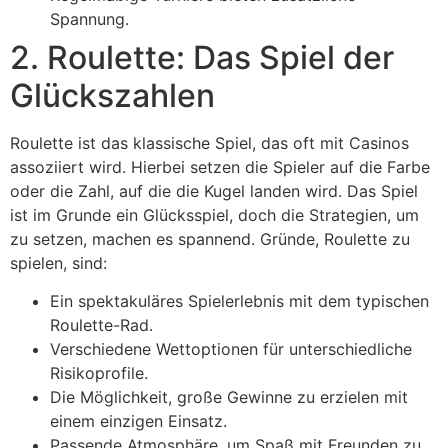
Spannung.
2. Roulette: Das Spiel der
Glückszahlen
Roulette ist das klassische Spiel, das oft mit Casinos
assoziiert wird. Hierbei setzen die Spieler auf die Farbe
oder die Zahl, auf die die Kugel landen wird. Das Spiel
ist im Grunde ein Glücksspiel, doch die Strategien, um
zu setzen, machen es spannend. Gründe, Roulette zu
spielen, sind:
Ein spektakuläres Spielerlebnis mit dem typischen
Roulette-Rad.
Verschiedene Wettoptionen für unterschiedliche
Risikoprofile.
Die Möglichkeit, große Gewinne zu erzielen mit
einem einzigen Einsatz.
Passende Atmosphäre, um Spaß mit Freunden zu