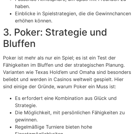
haben.
Einblicke in Spielstrategien, die die Gewinnchancen
erhöhen können.
3. Poker: Strategie und
Bluffen
Poker ist mehr als nur ein Spiel; es ist ein Test der
Fähigkeiten im Bluffen und der strategischen Planung.
Varianten wie Texas Hold’em und Omaha sind besonders
beliebt und werden in Casinos weltweit gespielt. Hier
sind einige der Gründe, warum Poker ein Muss ist:
Es erfordert eine Kombination aus Glück und
Strategie.
Die Möglichkeit, mit persönlichen Fähigkeiten zu
gewinnen.
Regelmäßige Turniere bieten hohe
Einsatzmöglichkeiten.