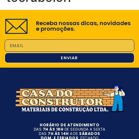
Receba nossas dicas, novidades
e promoções.
ENVIAR
HORÁRIO DE ATENDIMENTO
DAS
7H ÀS 18H
DE SEGUNDA A SEXTA
DAS
7H ÀS 14H
AOS
SÁBADOS
DOM. E FERIADOS
: FECHADO