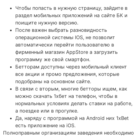
Чтобы попасть в нужную страницу, зайдите в
раздел мобильных приложений на сайте БК и
поищите нужную версию.
После важен выбрать разновидность
операционной системы IOS, не позволит
автоматически перейти пользователю в
фирменный магазин AppStore а загрузить
программу же свой смартфон.
Бетторам доступны через мобильный клиент
все акции и промо предложения, которые
подобраны на основном сайте.
В связи с вторым, многие бетторы ищем, как
можно скачать 1хбет на телефон, чтобы в
нормальных условиях делать ставки на работе,
а поездке или в прогулке.
Да, наряду с программой на Android них 1xBet
есть приложение на iOS.
Полноправным организациям заведения необходимо