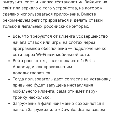
выгрузить софт и кнопка «Установить». Зайдите на
сайт или зеркало с того устройства, на котором
сделано использоваться приложение. Вместе
рекомендуем регистрироваться и делать ставки
только в легальных российских конторах.
Все, что требуются от клиента усовершенство
начала ставок или игры на слотах через
программное обеспечение — подключение ко
сети через Wi-Fi или мобильной сети.
Betru расскажет, только скачать 1xBet в
Андроид и как правильно им
довольствоваться.
Тогда пользователь даст согласие на установку,
привычно будет запущена инсталляция
мобильного клиента, сама отнимет пару-
тройку несколько.
Загруженный файл неизменно сохраняется в
папке «Загрузки» или «Downloads» на вашем