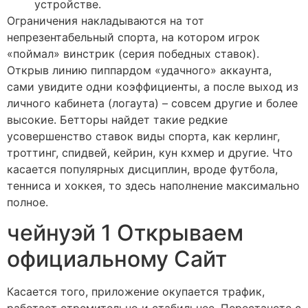
устройстве.
Ограничения накладываются на тот
непрезентабельный спорта, на котором игрок
«поймал» винстрик (серия победных ставок).
Открыв линию пиппардом «удачного» аккаунта,
сами увидите одни коэффициенты, а после выход из
личного кабинета (логаута) – совсем другие и более
высокие. Бетторы найдет такие редкие
усовершенство ставок виды спорта, как керлинг,
троттинг, спидвей, кейрин, кун кхмер и другие. Что
касается популярных дисциплин, вроде футбола,
тенниса и хоккея, то здесь наполнение максимально
полное.
чейнуэй 1 Открываем
официальному Сайт
Касается того, приложение окупается трафик,
работает стремительно и стабильнее. Перестанете с