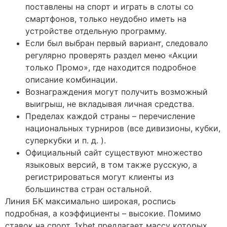
поставлены на спорт и играть в слоты со
смартфонов, только неудобно иметь на
устройстве отдельную программу.
Если был выбран первый вариант, следовало
регулярно проверять раздел меню «Акции
только Промо», где находится подробное
описание комбинации.
Вознаграждения могут получить возможный
выигрыш, не вкладывая личная средства.
Пределах каждой страны – перечисление
национальных турниров (все дивизионы, кубки,
суперкубки и п. д. ).
Официальный сайт существуют множество
языковых версий, в том также русскую, а
регистрироваться могут клиенты из
большинства стран остальной.
Линия БК максимально широкая, роспись
подробная, а коэффициенты – высокие. Помимо
ставок на спорт, 1xbet предлагает массу которых