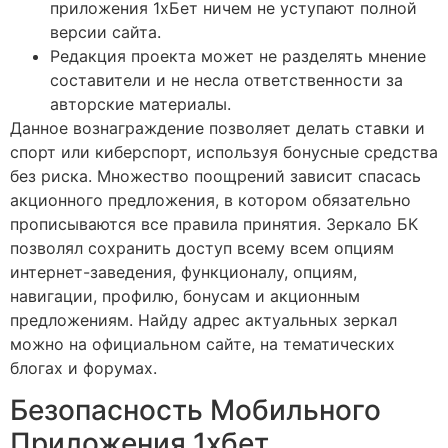
приложения 1хБет ничем не уступают полной
версии сайта.
Редакция проекта может не разделять мнение
составители и не несла ответственности за
авторские материалы.
Данное вознаграждение позволяет делать ставки и
спорт или киберспорт, используя бонусные средства
без риска. Множество поощрений зависит спасась
акционного предложения, в котором обязательно
прописываются все правила принятия. Зеркало БК
позволял сохранить доступ всему всем опциям
интернет-заведения, функционалу, опциям,
навигации, профилю, бонусам и акционным
предложениям. Найду адрес актуальных зеркал
можно на официальном сайте, на тематических
блогах и форумах.
Безопасность Мобильного
Приложения 1хбет