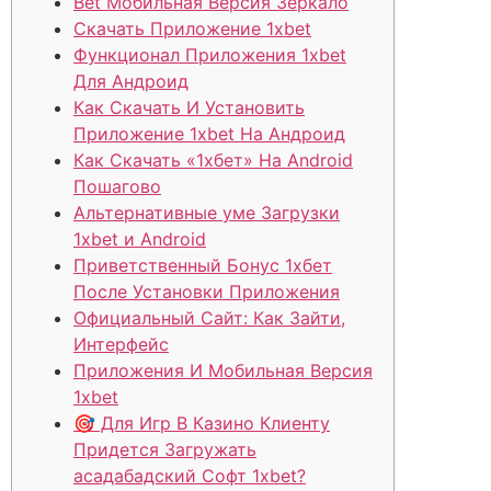
Bet Мобильная Версия Зеркало
Скачать Приложение 1xbet
Функционал Приложения 1xbet
Для Андроид
Как Скачать И Установить
Приложение 1xbet На Андроид
Как Скачать «1хбет» На Android
Пошагово
Альтернативные уме Загрузки
1xbet и Android
Приветственный Бонус 1хбет
После Установки Приложения
Официальный Сайт: Как Зайти,
Интерфейс
Приложения И Мобильная Версия
1xbet
🎯 Для Игр В Казино Клиенту
Придется Загружать
асадабадский Софт 1xbet?