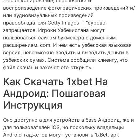
Любое копирование, перепечатка и
воспроизведение фотографических произведений и/
или аудиовизуальных произведений
правообладателя Getty Images -” “сурово
запрещается. Игроки Узбекистана могут
пользоваться сайтом букмекера с доменным
расширением. com. И нем есть узбекская языковая
версия, невозможно вводить и выводить деньги в
узбекских сумах. Система сообщили клиенту, что
файл скачан и захочет его открыть.
Как Скачать 1xbet На
Андроид: Пошаговая
Инструкция
Оно доступно а для устройств а базе Андроид, же и
для пользователей iOS, но поскольку владельцы
Android-гаджетов могут установить 1xBet. apk