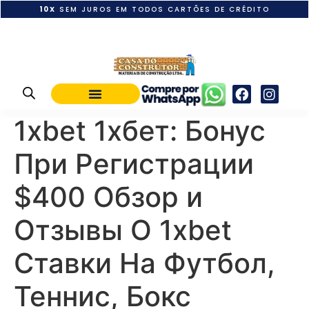
10X
SEM JUROS EM TODOS CARTÕES DE CRÉDITO
POLÍTICA DE PAGAMENTO
1xbet 1хбет: Бонус
При Регистрации
$400 Обзор и
Отзывы О 1xbet
Ставки На Футбол,
Теннис, Бокс