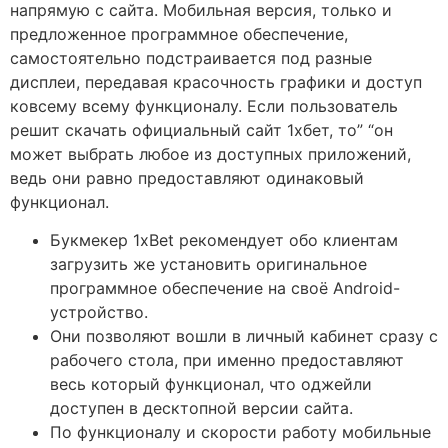
напрямую с сайта. Мобильная версия, только и
предложенное программное обеспечение,
самостоятельно подстраивается под разные
дисплеи, передавая красочность графики и доступ
ковсему всему функционалу. Если пользователь
решит скачать официальный сайт 1хбет, то” “он
может выбрать любое из доступных приложений,
ведь они равно предоставляют одинаковый
функционал.
Букмекер 1xBet рекомендует обо клиентам
загрузить же установить оригинальное
программное обеспечение на своё Android-
устройство.
Они позволяют вошли в личный кабинет сразу с
рабочего стола, при именно предоставляют
весь который функционал, что оджейли
доступен в десктопной версии сайта.
По функционалу и скорости работу мобильные