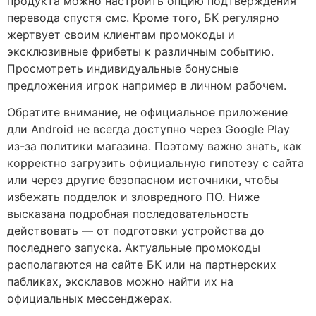
продукта можно настроить опцию подтверждения
перевода спустя смс. Кроме того, БК регулярно
жертвует своим клиентам промокоды и
эксклюзивные фрибеты к различным событию.
Просмотреть индивидуальные бонусные
предложения игрок например в личном рабочем.
Обратите внимание, не официальное приложение
дли Android не всегда доступно через Google Play
из-за политики магазина. Поэтому важно знать, как
корректно загрузить официальную гипотезу с сайта
или через другие безопасном источники, чтобы
избежать подделок и зловредного ПО. Ниже
высказана подробная последовательность
действовать — от подготовки устройства до
последнего запуска. Актуальные промокоды
располагаются на сайте БК или на партнерских
пабликах, эксклавов можно найти их на
официальных мессенджерах.