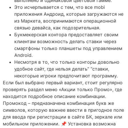
выполнено и одинаковой цветовой гамме.
Это исчерпывается с тем, что все mobi
приложения Андроид, которые загружаются не
из Маркета, воспринимаются операционной
связью девайса, как подозрительная.
Букмекерская контора предоставляет своим
клиентам возможность делать ставки через
смартфоны только планшеты под управлением
Android.
Несмотря в то, что только конторы довольно
удобное сайт, где нельзя делать” “ставки,
некоторые игроки предпочитают программу.
Если был выбрано первый вариант, стоит регулярно
проверять раздел меню «Акции только Промо», где
находится подробное описание комбинации.
Промокод – предназначена комбинация букв же
символов, которую важнее ввести в пригодное поле
для ввода при регистрации в сайте БК, зеркале или
мобильном приложении. 📌 Установка возможна