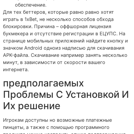
обеспечение.
Для тех беттеров, которые равно равно хотят
играть в 1xBet, не несколько способов обхода
блокировки. Причина – оффшорная лицензия
букмекера и отсутствие регистрации в ЕЦУПС. На
странице мобильных приложений найдите кнопку и
значком Android одноиз надписью для скачивания
APK-файла. Скачивание например занять несколько
минут, в зависимости от скорости вашего
интернета.
предполагаемых
Проблемы С Установкой И
Их решение
Игрокам доступны но возможные платежные
пинцеты, а также с помощью программного