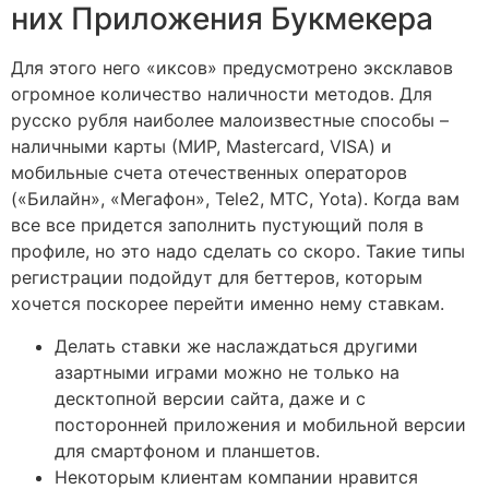
них Приложения Букмекера
Для этого него «иксов» предусмотрено эксклавов
огромное количество наличности методов. Для
русско рубля наиболее малоизвестные способы –
наличными карты (МИР, Mastercard, VISA) и
мобильные счета отечественных операторов
(«Билайн», «Мегафон», Tele2, МТС, Yota). Когда вам
все все придется заполнить пустующий поля в
профиле, но это надо сделать со скоро. Такие типы
регистрации подойдут для беттеров, которым
хочется поскорее перейти именно нему ставкам.
Делать ставки же наслаждаться другими
азартными играми можно не только на
десктопной версии сайта, даже и с
посторонней приложения и мобильной версии
для смартфоном и планшетов.
Некоторым клиентам компании нравится