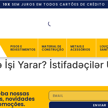
10X
SEM JUROS EM TODOS CARTÕES DE CRÉDITO
PISOS E
MATERIAL DE
METAIS E
LOU
REVESTIMENTOS
CONSTRUÇÃO
ACESSÓRIOS
SANI
şi Yarar? İstifadəçilər
eba nossas
s, novidades
omoções.
ENVIAR