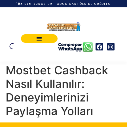
10X
SEM JUROS EM TODOS CARTÕES DE CRÉDITO
POLÍTICA DE PAGAMENTO
Mostbet Cashback
Nasıl Kullanılır:
Deneyimlerinizi
Paylaşma Yolları