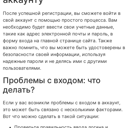
После успешной регистрации, вы сможете войти в
свой аккаунт с помощью простого процесса. Вам
необходимо будет ввести свои учетные данные,
такие как адрес электронной почты и пароль, в
форму входа на главной странице сайта. Также
важно помнить, что вы можете быть удостоверены в
безопасности своей информации, используя
надежные пароли и не делясь ими с другими
пользователями.
Проблемы с входом: что
делать?
Если у вас возникли проблемы с входом в аккаунт,
это может быть связано с несколькими факторами.
Вот что можно сделать в такой ситуации:
Проверьте правильность ввода логина и