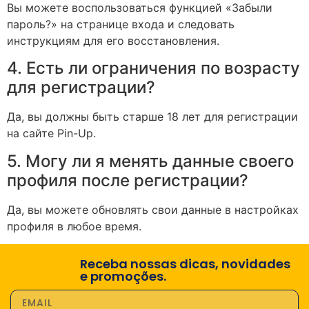
Вы можете воспользоваться функцией «Забыли
пароль?» на странице входа и следовать
инструкциям для его восстановления.
4. Есть ли ограничения по возрасту
для регистрации?
Да, вы должны быть старше 18 лет для регистрации
на сайте Pin-Up.
5. Могу ли я менять данные своего
профиля после регистрации?
Да, вы можете обновлять свои данные в настройках
профиля в любое время.
Receba nossas dicas, novidades
e promoções.