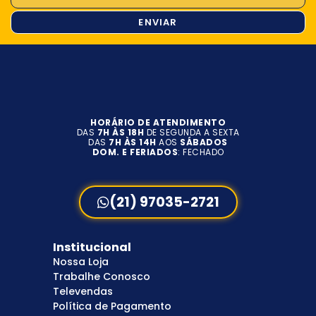
ENVIAR
HORÁRIO DE ATENDIMENTO
DAS
7H ÀS 18H
DE SEGUNDA A SEXTA
DAS
7H ÀS 14H
AOS
SÁBADOS
DOM. E FERIADOS
: FECHADO
(21) 97035-2721
Institucional
Nossa Loja
Trabalhe Conosco
Televendas
Política de Pagamento