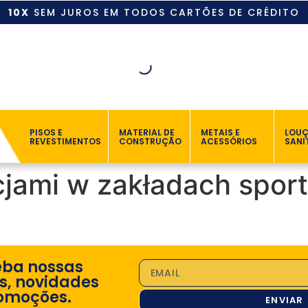
10X
SEM JUROS EM TODOS CARTÕES DE CRÉDITO
PISOS E
MATERIAL DE
METAIS E
LOU
REVESTIMENTOS
CONSTRUÇÃO
ACESSÓRIOS
SANI
jami w zakładach spor
eba nossas
s, novidades
omoções.
ENVIAR