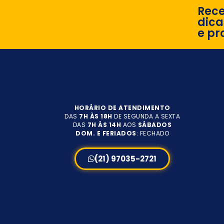
Rec
dica
e pr
HORÁRIO DE ATENDIMENTO
DAS
7H ÀS 18H
DE SEGUNDA A SEXTA
DAS
7H ÀS 14H
AOS
SÁBADOS
DOM. E FERIADOS
: FECHADO
(21) 97035-2721