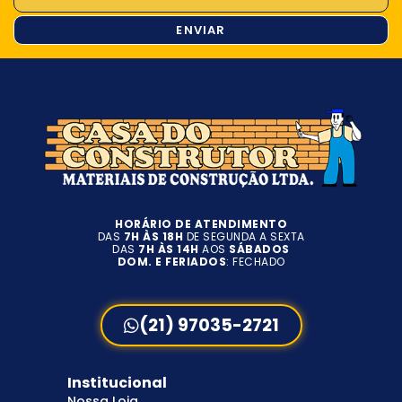
ENVIAR
HORÁRIO DE ATENDIMENTO
DAS
7H ÀS 18H
DE SEGUNDA A SEXTA
DAS
7H ÀS 14H
AOS
SÁBADOS
DOM. E FERIADOS
: FECHADO
(21) 97035-2721
Institucional
Nossa Loja