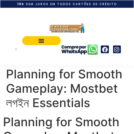
10X
SEM JUROS EM TODOS CARTÕES DE CRÉDITO
POLÍTICA DE PAGAMENTO
Planning for Smooth
Gameplay: Mostbet
লগইন Essentials
Planning for Smooth