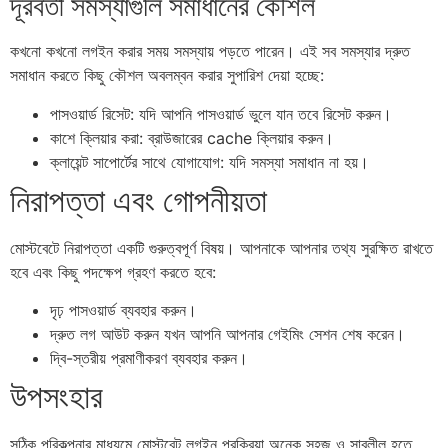
দূরবর্তী সমস্যাগুলি সমাধানের কৌশল
কখনো কখনো লগইন করার সময় সমস্যায় পড়তে পারেন। এই সব সমস্যার দ্রুত
সমাধান করতে কিছু কৌশল অবলম্বন করার সুপারিশ দেয়া হচ্ছে:
পাসওয়ার্ড রিসেট: যদি আপনি পাসওয়ার্ড ভুলে যান তবে রিসেট করুন।
কাশে ক্লিয়ার করা: ব্রাউজারের cache ক্লিয়ার করুন।
ক্লায়েন্ট সাপোর্টের সাথে যোগাযোগ: যদি সমস্যা সমাধান না হয়।
নিরাপত্তা এবং গোপনীয়তা
মোস্টবেটে নিরাপত্তা একটি গুরুত্বপূর্ণ বিষয়। আপনাকে আপনার তথ্য সুরক্ষিত রাখতে
হবে এবং কিছু পদক্ষেপ গ্রহণ করতে হবে:
দৃঢ় পাসওয়ার্ড ব্যবহার করুন।
দ্রুত লগ আউট করুন যখন আপনি আপনার গেইমিং সেশন শেষ করেন।
দ্বি-স্তরীয় প্রমাণীকরণ ব্যবহার করুন।
উপসংহার
সঠিক পরিকল্পনার মাধ্যমে মোস্টবেট লগইন প্রক্রিয়া অনেক সহজ ও সাবলীল হতে