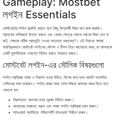
Gameplay: Mostbet
লগইন Essentials
মোস্টবেটের লগইন প্ল্যানিং করতে হলে কিছু ভিন্নধর্মী বিষয় মনে রাখা জরুরি।
গ্রাহকের অভিজ্ঞতা উন্নত করতে এবং খেলার ক্ষেত্রে কোনো ধরনের বিঘ্ন যেন না
ঘটে, সেজন্য সঠিক প্রস্তুতি নেওয়া অত্যন্ত গুরুত্বপূর্ণ। এই নিবন্ধে আমরা
সামগ্রিকভাবে মোস্টবেট লগইনের কৌশল ও টিপস নিয়ে আলোচনা করব, যা আপনাকে
একটি স্ফূর্তিদায়ক গেমপ্লে নিশ্চিত করতে সহায়তা করবে।
মোস্টবেট লগইন-এর মৌলিক বিষয়গুলো
লগইন প্রক্রিয়া সহজ ও নিরাপদ হওয়া উচিত, বিশেষ করে যখন আপনি অনলাইন
গেমিংয়ের কথা ভাবছেন। লগইন করার সময় যেসব বিষয়ে আপনার নজর দিতে হবে
সেগুলো হল:
নিরাপত্তা: আপনার তথ্য সুরক্ষা নিশ্চিত করুন।
ব্যবহারের সহজতা: দ্রুত এবং সহজ লগইন প্রক্রিয়া চয়ন করুন।
পাসওয়ার্ড স্থায়িত্ব: শক্তিশালী পাসওয়ার্ড নির্বাচন করুন।