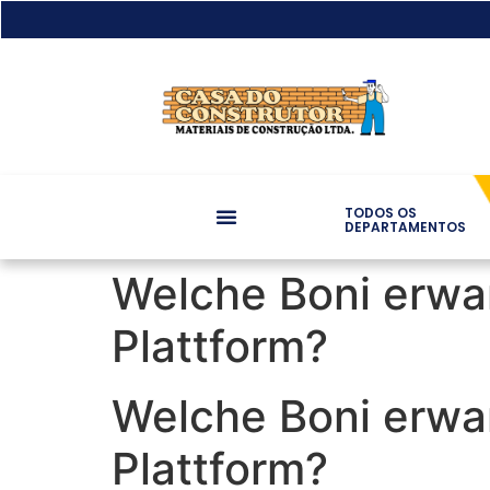
TODOS OS
DEPARTAMENTOS
Welche Boni erwar
Plattform?
Welche Boni erwar
Plattform?