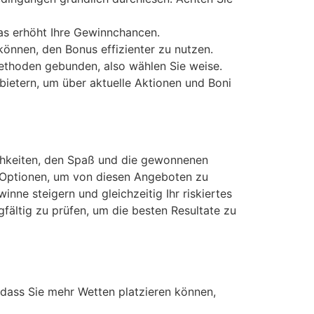
Das erhöht Ihre Gewinnchancen.
önnen, den Bonus effizienter zu nutzen.
ethoden gebunden, also wählen Sie weise.
ietern, um über aktuelle Aktionen und Boni
lichkeiten, den Spaß und die gewonnenen
e Optionen, um von diesen Angeboten zu
nne steigern und gleichzeitig Ihr riskiertes
fältig zu prüfen, um die besten Resultate zu
 dass Sie mehr Wetten platzieren können,