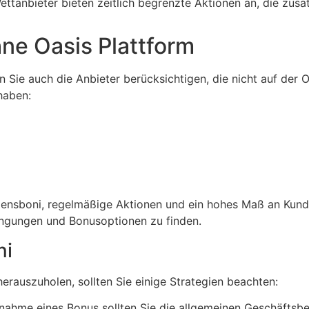
ettanbieter bieten zeitlich begrenzte Aktionen an, die zusä
ne Oasis Plattform
Sie auch die Anbieter berücksichtigen, die nicht auf der Oa
haben:
mensboni, regelmäßige Aktionen und ein hohes Maß an Kunde
ingungen und Bonusoptionen zu finden.
ni
auszuholen, sollten Sie einige Strategien beachten:
ahme eines Bonus sollten Sie die allgemeinen Geschäftsbe