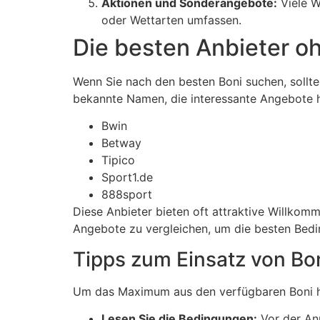
Aktionen und Sonderangebote:
Viele W
oder Wettarten umfassen.
Die besten Anbieter oh
Wenn Sie nach den besten Boni suchen, sollten 
bekannte Namen, die interessante Angebote 
Bwin
Betway
Tipico
Sport1.de
888sport
Diese Anbieter bieten oft attraktive Willkom
Angebote zu vergleichen, um die besten Bed
Tipps zum Einsatz von Bo
Um das Maximum aus den verfügbaren Boni her
Lesen Sie die Bedingungen:
Vor der Ann