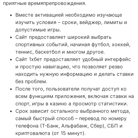
приятные времяпрепровождения.
Вместе активацией необходимо изучающе
изучить условия – сроки, вейджер, лимиты и
допустимые игры.
Сайт предоставляет широкий выбрать
спортивных событий, начиная футбол, хоккей,
теннис, баскетбол и многом другое.
Сайт 1хбет предоставляет удобный интерфейс
и простую навигацию, что позволяет резво
находить нужную информацию и делать ставки
без проблем.
После того, пользователи получат доступ ко
всем функциям приложения, включая ставки на
спорт, игры в казино а просмотр статистики.
Срок зависит остального выбранного метода,
самый быстрый способ – перевод по номеру
телефона (Т-Банк, Альфабанк, Сбер), СБП и
криптовалюта (от 15 минут).