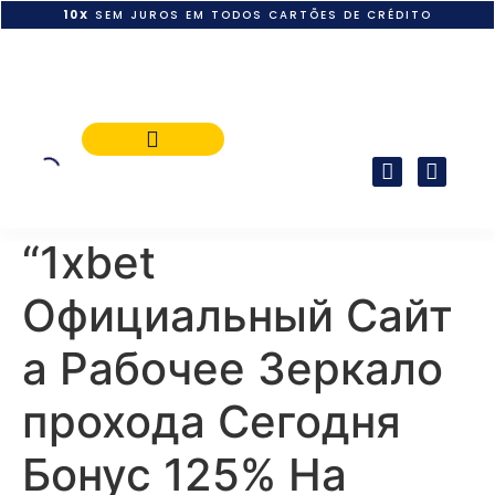
10X
SEM JUROS EM TODOS CARTÕES DE CRÉDITO
POLÍTICA DE PAGAMENTO
“1xbet
Официальный Сайт
а Рабочее Зеркало
прохода Сегодня
Бонус 125% На