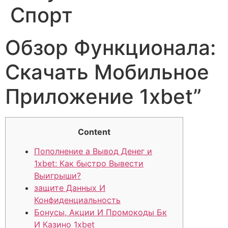
Спорт
Обзор Функционала:
Скачать Мобильное
Приложение 1xbet”
Content
Пополнение а Вывод Денег и
1xbet: Как быстро Вывести
Выигрыши?
защите Данных И
Конфиденциальность
Бонусы, Акции И Промокоды Бк
И Казино 1xbet