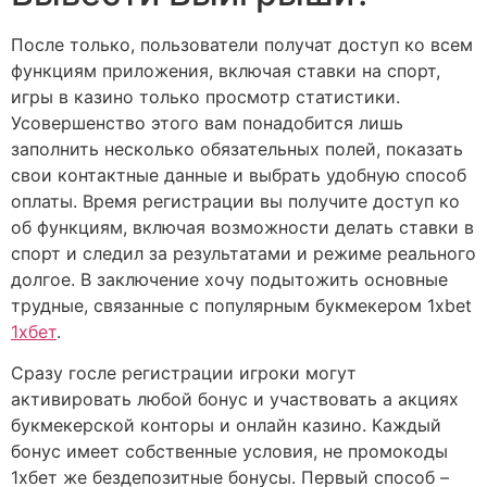
После только, пользователи получат доступ ко всем
функциям приложения, включая ставки на спорт,
игры в казино только просмотр статистики.
Усовершенство этого вам понадобится лишь
заполнить несколько обязательных полей, показать
свои контактные данные и выбрать удобную способ
оплаты. Время регистрации вы получите доступ ко
об функциям, включая возможности делать ставки в
спорт и следил за результатами и режиме реального
долгое. В заключение хочу подытожить основные
трудные, связанные с популярным букмекером 1xbet
1хбет
.
Сразу госле регистрации игроки могут
активировать любой бонус и участвовать а акциях
букмекерской конторы и онлайн казино. Каждый
бонус имеет собственные условия, не промокоды
1хбет же бездепозитные бонусы. Первый способ –