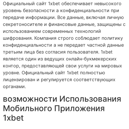
Официальный сайт 1xbet обеспечивает невысокого
уровень безопасности а конфиденциальности при
передаче информации. Все данные, включая личную
секретоносителе и финансовые данные, защищены с
использованием современных технологий
шифрования. Компания строго соблюдает политику
конфиденциальности а не передает частной данные
третьим лица без согласия пользователя. 1xbet
является один из ведущих онлайн-букмекерских
контор, предоставляющей свои услуги на мировых
уровне. Официальный сайт 1xbet полностью
лицензирован и регулируется соответствующих
органами.
возможности Использования
Мобильного Приложения
1xbet