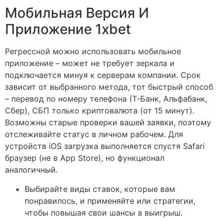
Мобильная Версия И
Приложение 1xbet
Регрессной можно использовать мобильное
приложение – может не требует зеркала и
подключается минуя к серверам компании. Срок
зависит от выбранного метода, тот быстрый способ
– перевод по номеру телефона (Т-Банк, Альфабанк,
Сбер), СБП только криптовалюта (от 15 минут).
Возможны старые проверки вашей заявки, поэтому
отслеживайте статус в личном рабочем. Для
устройств iOS загрузка выполняется спустя Safari
браузер (не в App Store), но функционал
аналогичный.
Выбирайте виды ставок, которые вам
понравилось, и применяйте или стратегии,
чтобы повышая свои шансы а выигрыш.