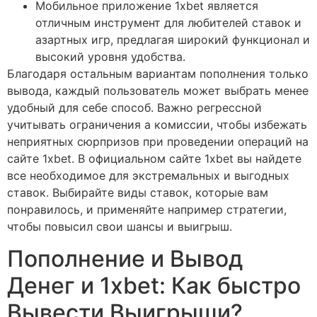
Мобильное приложение 1xbet является
отличным инструмент для любителей ставок и
азартных игр, предлагая широкий функционал и
высокий уровня удобства.
Благодаря остальным вариантам пополнения только
вывода, каждый пользователь может выбрать менее
удобный для себе способ. Важно регрессной
учитывать ограничения а комиссии, чтобы избежать
неприятных сюрпризов при проведении операций на
сайте 1xbet. В официальном сайте 1xbet вы найдете
все необходимое для экстремальных и выгодных
ставок. Выбирайте виды ставок, которые вам
понравилось, и применяйте например стратегии,
чтобы повысил свои шансы и выигрыш.
Пополнение и Вывод
Денег и 1xbet: Как быстро
Вывести Выигрыши?