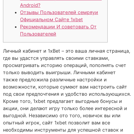
Android?
Отзывы Пользователей семряуи
Официальном Сайте 1xbet
Рекомендации И советовать От
Пользователей
Личный кабинет и 1xBet – это ваша личная страница,
где вы удастся управлять своими ставками,
просматривать историю операций, пополнять счет
только выводить выигрыши. Личными кабинет
также предложила различные настройки и
возможности, которые сумеют вам настроить сайт
под свои предпочтения и удобство использующихся.
Кроме того, 1xbet предлагает выгодные бонусы и
акции, они делают игру только более интересной и
выгодной. Независимо ото того, новичок вы или
опытный игрок, сайт 1xbet позволит вам все
необходимы инструменты для успешной ставок и