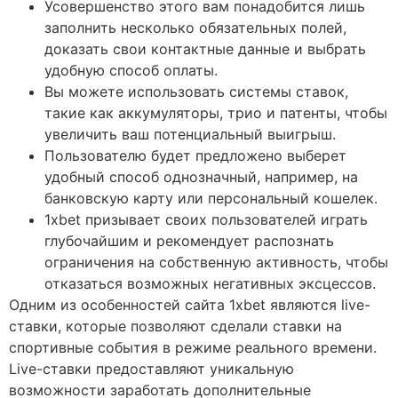
Усовершенство этого вам понадобится лишь
заполнить несколько обязательных полей,
доказать свои контактные данные и выбрать
удобную способ оплаты.
Вы можете использовать системы ставок,
такие как аккумуляторы, трио и патенты, чтобы
увеличить ваш потенциальный выигрыш.
Пользователю будет предложено выберет
удобный способ однозначный, например, на
банковскую карту или персональный кошелек.
1xbet призывает своих пользователей играть
глубочайшим и рекомендует распознать
ограничения на собственную активность, чтобы
отказаться возможных негативных эксцессов.
Одним из особенностей сайта 1xbet являются live-
ставки, которые позволяют сделали ставки на
спортивные события в режиме реального времени.
Live-ставки предоставляют уникальную
возможности заработать дополнительные