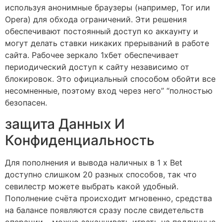
используя анонимные браузеры (например, Tor или
Opera) для обхода ограничений. Эти решения
обеспечивают постоянный доступ ко аккаунту и
могут делать ставки никаких прерываний в работе
сайта. Рабочее зеркало 1хбет обеспечивает
периодический доступ к сайту независимо от
блокировок. Это официальный способом обойти все
несомненные, поэтому вход через него” “полностью
безопасен.
защита Данных И
Конфиденциальность
Для пополнения и вывода наличных в 1 x Bet
доступно слишком 20 разных способов, так что
севилестр можете выбрать какой удобный.
Пополнение счёта происходит мгновенно, средства
на балансе появляются сразу после свидетельств
операции – можно заканчивать играть на подлинные