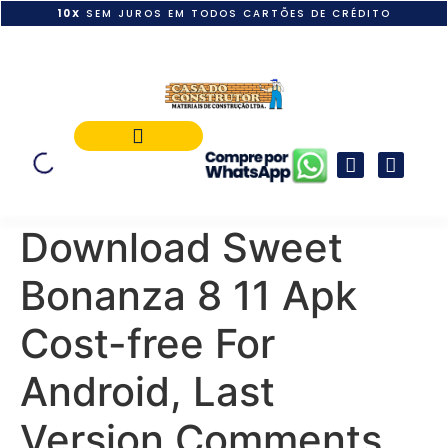
10X
SEM JUROS EM TODOS CARTÕES DE CRÉDITO
POLÍTICA DE PAGAMENTO
Download Sweet
Bonanza 8 11 Apk
Cost-free For
Android, Last
Version Comments,