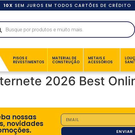
10X
SEM JUROS EM TODOS CARTÕES DE CRÉDITO
PISOS E
MATERIAL DE
METAIS E
LOU
REVESTIMENTOS
CONSTRUÇÃO
ACESSÓRIOS
SANI
nternete 2026 Best Onli
eba nossas
s, novidades
omoções.
ENVIAR