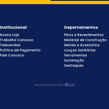
Institucional
Departamentos
Nossa Loja
Pisos e Revestimentos
Trabalhe Conosco
Material de Construção
Televendas
Metais e Acessórios
Política de Pagamento
Louças Sanitárias
Fale Conosco
Ferramentas
Iluminação
Destaques