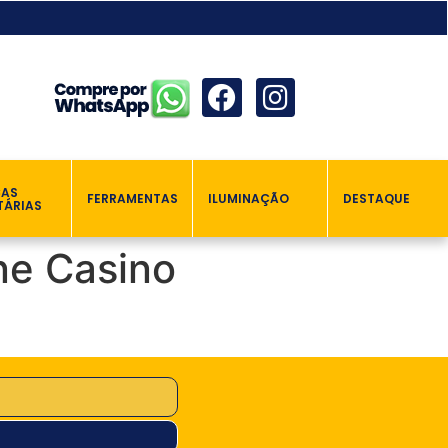
ÇAS
FERRAMENTAS
ILUMINAÇÃO
DESTAQUE
TÁRIAS
ne Casino