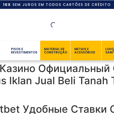
10X
SEM JUROS EM TODOS CARTÕES DE CRÉDITO
PISOS E
MATERIAL DE
METAIS E
LOU
REVESTIMENTOS
CONSTRUÇÃO
ACESSÓRIOS
SANI
Казино Официальный 
 Iklan Jual Beli Tanah 
bet Удобные Ставки 