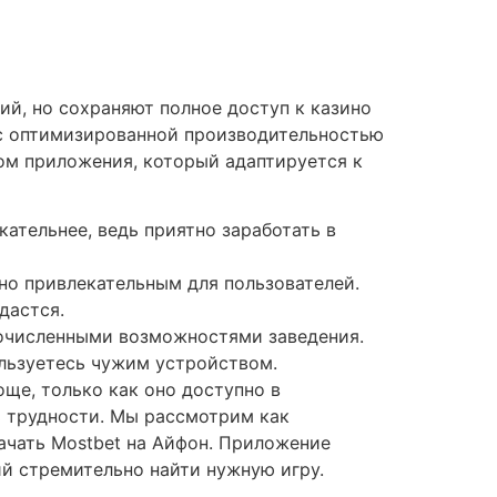
й, но сохраняют полное доступ к казино
, с оптимизированной производительностью
ном приложения, который адаптируется к
ательнее, ведь приятно заработать в
но привлекательным для пользователей.
дастся.
гочисленными возможностями заведения.
ользуетесь чужим устройством.
ще, только как оно доступно в
ь трудности. Мы рассмотрим как
качать Mostbet на Айфон. Приложение
й стремительно найти нужную игру.