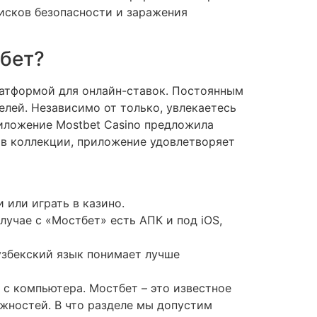
исков безопасности и заражения
бет?
латформой для онлайн-ставок. Постоянным
лей. Независимо от только, увлекаетесь
иложение Mostbet Casino предложила
 в коллекции, приложение удовлетворяет
 или играть в казино.
лучае с «Мостбет» есть АПК и под iOS,
 узбекский язык понимает лучше
 с компьютера. Мостбет – это известное
жностей. В что разделе мы допустим