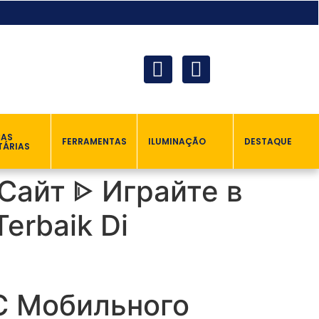
ÇAS
FERRAMENTAS
ILUMINAÇÃO
DESTAQUE
TÁRIAS
Сайт ᐈ Играйте в
Terbaik Di
С Мобильного