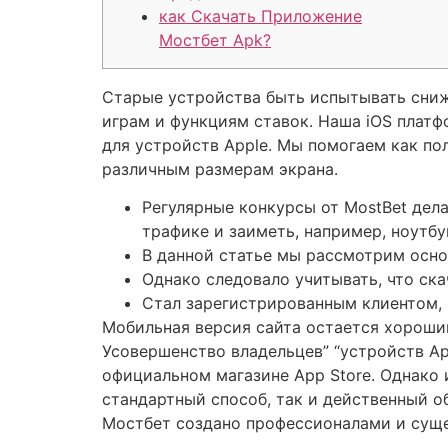
как Скачать Приложение
Мостбет Apk?
Старые устройства быть испытывать сниж
играм и функциям ставок. Наша iOS платф
для устройств Apple. Мы помогаем как по
различным размерам экрана.
Регулярные конкурсы от MostBet дела
трафике и заиметь, например, ноутбу
В данной статье мы рассмотрим осно
Однако следовало учитывать, что ска
Стал зарегистрированным клиентом,
Мобильная версия сайта остается хорошим
Усовершенство владельцев” “устройств Ap
официальном магазине App Store. Однако 
стандартный способ, так и действенный о
Мостбет создано профессионалами и суще