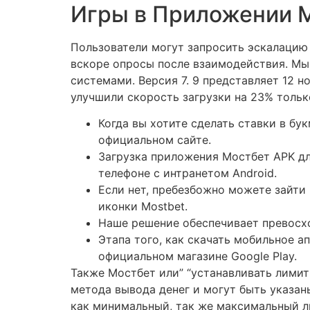
Игры в Приложении 
Пользователи могут запросить эскалацию
вскоре опросы после взаимодействия. Мы
системами. Версия 7. 9 представляет 12 
улучшили скорость загрузки на 23% толь
Когда вы хотите сделать ставки в б
официальном сайте.
Загрузка приложения Мостбет APK дл
телефоне с интранетом Android.
Если нет, пребезбожно можете зайти 
иконки Mostbet.
Наше решение обеспечивает превосх
Этапа того, как скачать мобильное а
официальном магазине Google Play.
Также Мостбет или” “устанавливать лими
метода вывода денег и могут быть указан
как минимальный, так же максимальный л