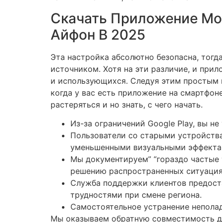
Скачать Приложение Most
Айфон В 2025
Эта настройка абсолютно безопасна, тогд
источником. Хотя на эти различие, и при
и использующихся. Следуя этим простым 
когда у вас есть приложение на смартфо
растеряться и но знать, с чего начать.
Из-за ограничений Google Play, вы н
Пользователи со старыми устройства
уменьшенными визуальными эффекта
Мы документируем” “гораздо частые 
решению распространенных ситуация
Служба поддержки клиентов предоста
трудностями при смене региона.
Самостоятельное устранение непола
Мы оказываем обратную совместимость дл