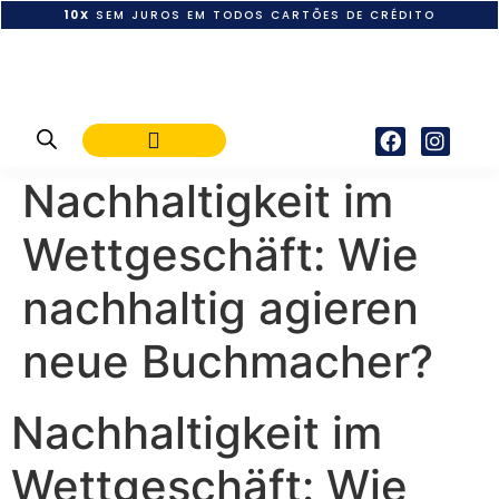
10X
SEM JUROS EM TODOS CARTÕES DE CRÉDITO
POLÍTICA DE PAGAMENTO
Nachhaltigkeit im
Wettgeschäft: Wie
nachhaltig agieren
neue Buchmacher?
Nachhaltigkeit im
Wettgeschäft: Wie