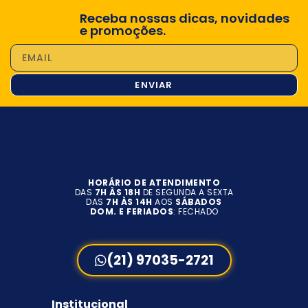
Receba nossas dicas, novidades
e promoções.
ENVIAR
HORÁRIO DE ATENDIMENTO
DAS
7H ÀS 18H
DE SEGUNDA A SEXTA
DAS
7H ÀS 14H
AOS
SÁBADOS
DOM. E FERIADOS
: FECHADO
(21) 97035-2721
Institucional