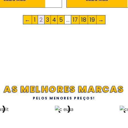
←
1
2
3
4
5
…
17
18
19
→
AS MELHORES MARCAS
PELOS MENORES PREÇOS!