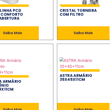
 LINHA PCD
CRISTAL TORNEIRA
 CONFORTO
COM FILTRO
ABERTURA
Saiba Mais
Saiba Mais
ASTRA ARMÁRIO
35X45X11CM
A ARMÁRIO
ÍNIO
9X11CM
Saiba Mais
Saiba Mais