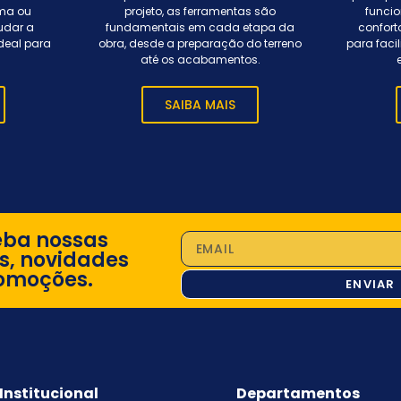
rma ou
projeto, as ferramentas são
funci
udar a
fundamentais em cada etapa da
confort
ideal para
obra, desde a preparação do terreno
para facil
até os acabamentos.
SAIBA MAIS
eba nossas
s, novidades
omoções.
ENVIAR
Institucional
Departamentos