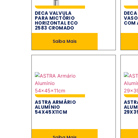
DECA VALVULA
DECA
PARA MICTÓRIO
VASO
HORIZONTAL ECO
COM 
2583 CROMADO
Saiba Mais
ASTRA ARMÁRIO
ASTR
ALUMÍNIO
ALUM
54X45X11CM
29X3
Saiba Mais