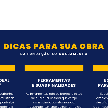
DICAS PARA SUA OBRA
DA FUNDAÇÃO AO ACABAMENTO
DEAL
FERRAMENTAS
E
?
E SUAS FINALIDADES
PAR
ortantes
As ferramentas são os braços direitos
Escol
terísticas
de qualquer pessoa que esteja
ambient
ponível, é
construindo ou reformando.
desafia
materiais
Independentemente do tamanho do
que impac