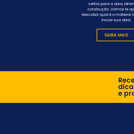
certos para a obra, refo
construção. Vamos te aj
descobrir qual é o material 
iniciar sua obra.
SAIBA MAIS
Rec
dica
e pr