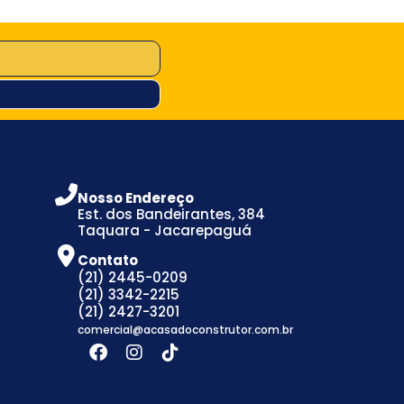
Nosso Endereço
Est. dos Bandeirantes, 384
Taquara - Jacarepaguá
Contato
(21) 2445-0209
(21) 3342-2215
(21) 2427-3201
comercial@acasadoconstrutor.com.br