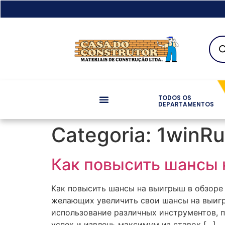
TODOS OS
DEPARTAMENTOS
Categoria:
1winRu
Как повысить шансы 
Как повысить шансы на выигрыш в обзоре
желающих увеличить свои шансы на выигр
использование различных инструментов, 
успех и извлечь максимум из ставок […]