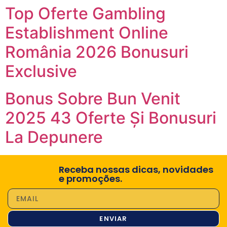
Top Oferte Gambling
Establishment Online
România 2026 Bonusuri
Exclusive
Bonus Sobre Bun Venit
2025 43 Oferte Și Bonusuri
La Depunere
Receba nossas dicas, novidades
e promoções.
ENVIAR