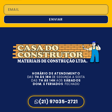
ENVIAR
HORÁRIO DE ATENDIMENTO
DAS
7H ÀS 18H
DE SEGUNDA A SEXTA
DAS
7H ÀS 14H
AOS
SÁBADOS
DOM. E FERIADOS
: FECHADO
(21) 97035-2721