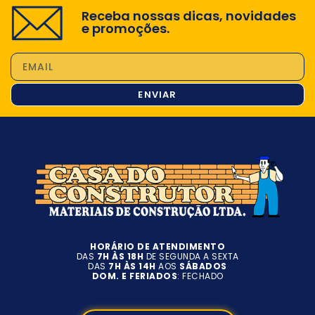
Receba nossas dicas, novidades
e promoções.
ENVIAR
HORÁRIO DE ATENDIMENTO
DAS
7H ÀS 18H
DE SEGUNDA A SEXTA
DAS
7H ÀS 14H
AOS
SÁBADOS
DOM. E FERIADOS
: FECHADO