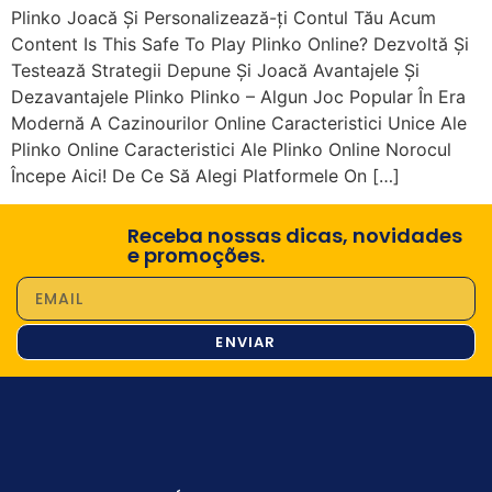
Plinko Joacă Și Personalizează-ți Contul Tău Acum
Content Is This Safe To Play Plinko Online? Dezvoltă Și
Testează Strategii Depune Și Joacă Avantajele Și
Dezavantajele Plinko Plinko – Algun Joc Popular În Era
Modernă A Cazinourilor Online Caracteristici Unice Ale
Plinko Online Caracteristici Ale Plinko Online Norocul
Începe Aici! De Ce Să Alegi Platformele On […]
Receba nossas dicas, novidades
e promoções.
ENVIAR