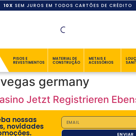
10X
SEM JUROS EM TODOS CARTÕES DE CRÉDITO
PISOS E
MATERIAL DE
METAIS E
LOU
REVESTIMENTOS
CONSTRUÇÃO
ACESSÓRIOS
SANI
 vegas germany
asino Jetzt Registrieren Ebe
eba nossas
s, novidades
omoções.
ENVIAR