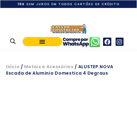
10X
SEM JUROS EM TODOS CARTÕES DE CRÉDITO
POLÍTICA DE PAGAMENTO
Início
/
Metais e Acessórios
/ ALUSTEP.NOVA
Escada de Aluminio Domestica 4 Degraus