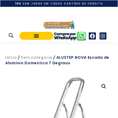
10X
SEM JUROS EM TODOS CARTÕES DE CRÉDITO
POLÍTICA DE PAGAMENTO
Início
/
Sem categoria
/ ALUSTEP.NOVA Escada de
Aluminio Domestica 7 Degraus