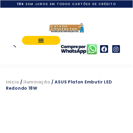
10X
SEM JUROS EM TODOS CARTÕES DE CRÉDITO
POLÍTICA DE PAGAMENTO
Início
/
Iluminação
/ ASUS Plafon Embutir LED
Redondo 18W