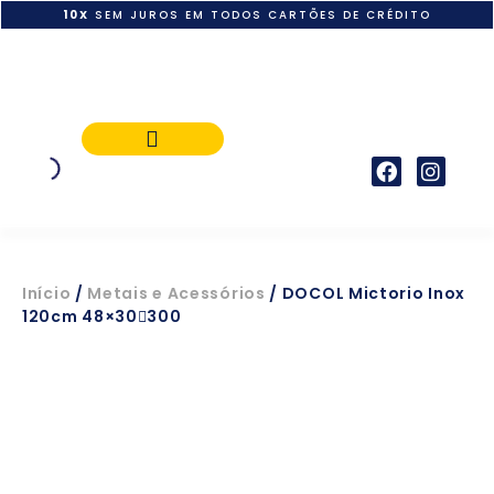
10X
SEM JUROS EM TODOS CARTÕES DE CRÉDITO
POLÍTICA DE PAGAMENTO
Início
/
Metais e Acessórios
/ DOCOL Mictorio Inox
120cm 48×30300