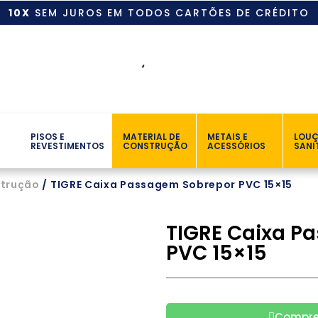
10X
SEM JUROS EM TODOS CARTÕES DE CRÉDITO
PISOS E
MATERIAL DE
METAIS E
LOU
REVESTIMENTOS
CONSTRUÇÃO
ACESSÓRIOS
SANI
strução
/ TIGRE Caixa Passagem Sobrepor PVC 15×15
TIGRE Caixa P
PVC 15×15
Compre