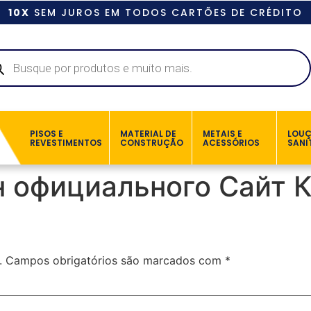
10X
SEM JUROS EM TODOS CARTÕES DE CRÉDITO
PISOS E
MATERIAL DE
METAIS E
LOU
REVESTIMENTOS
CONSTRUÇÃO
ACESSÓRIOS
SANI
н официального Сайт К
.
Campos obrigatórios são marcados com
*