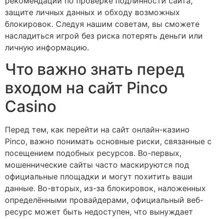
рекомендации по проверке подлинности сайта,
защите личных данных и обходу возможных
блокировок. Следуя нашим советам, вы сможете
насладиться игрой без риска потерять деньги или
личную информацию.
Что важно знать перед
входом на сайт Pinco
Casino
Перед тем, как перейти на сайт онлайн-казино
Pinco, важно понимать основные риски, связанные с
посещением подобных ресурсов. Во-первых,
мошеннические сайты часто маскируются под
официальные площадки и могут похитить ваши
данные. Во-вторых, из-за блокировок, наложенных
определёнными провайдерами, официальный веб-
ресурс может быть недоступен, что вынуждает