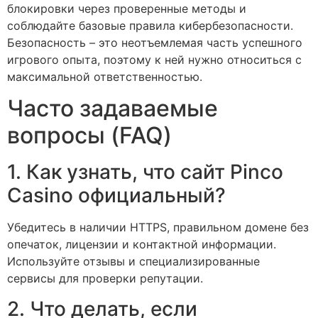
блокировки через проверенные методы и
соблюдайте базовые правила кибербезопасности.
Безопасность – это неотъемлемая часть успешного
игрового опыта, поэтому к ней нужно относиться с
максимальной ответственностью.
Часто задаваемые
вопросы (FAQ)
1. Как узнать, что сайт Pinco
Casino официальный?
Убедитесь в наличии HTTPS, правильном домене без
опечаток, лицензии и контактной информации.
Используйте отзывы и специализированные
сервисы для проверки репутации.
2. Что делать, если