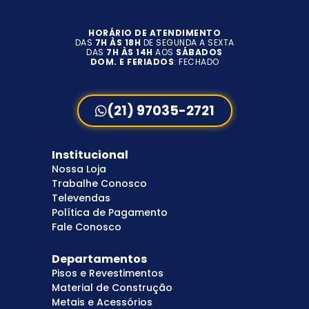
HORÁRIO DE ATENDIMENTO
DAS
7H ÀS 18H
DE SEGUNDA A SEXTA
DAS
7H ÀS 14H
AOS
SÁBADOS
DOM. E FERIADOS
: FECHADO
(21) 97035-2721
Institucional
Nossa Loja
Trabalhe Conosco
Televendas
Política de Pagamento
Fale Conosco
Departamentos
Pisos e Revestimentos
Material de Construção
Metais e Acessórios