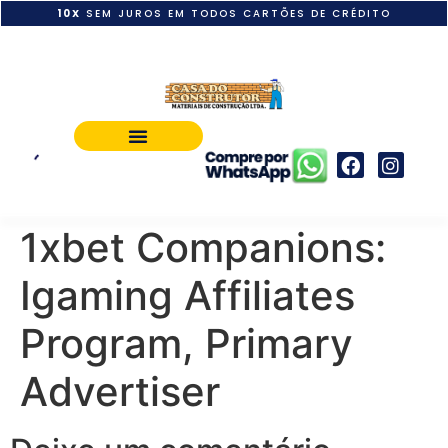
10X
SEM JUROS EM TODOS CARTÕES DE CRÉDITO
POLÍTICA DE PAGAMENTO
1xbet Companions:
Igaming Affiliates
Program, Primary
Advertiser