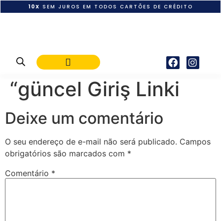
10X
SEM JUROS EM TODOS CARTÕES DE CRÉDITO
POLÍTICA DE PAGAMENTO
“güncel Giriş Linki
Deixe um comentário
O seu endereço de e-mail não será publicado.
Campos
obrigatórios são marcados com
*
Comentário
*