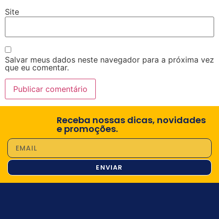
Site
Salvar meus dados neste navegador para a próxima vez
que eu comentar.
Receba nossas dicas, novidades
e promoções.
ENVIAR