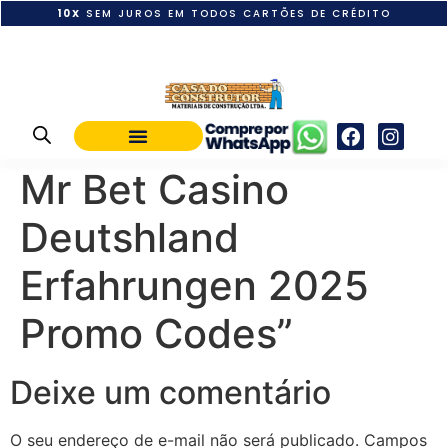
10X
SEM JUROS EM TODOS CARTÕES DE CRÉDITO
POLÍTICA DE PAGAMENTO
Mr Bet Casino
Deutshland
Erfahrungen 2025
Promo Codes”
Deixe um comentário
O seu endereço de e-mail não será publicado.
Campos