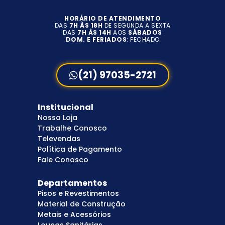
HORÁRIO DE ATENDIMENTO
DAS
7H ÀS 18H
DE SEGUNDA A SEXTA
DAS
7H ÀS 14H
AOS
SÁBADOS
DOM. E FERIADOS
: FECHADO
(21) 97035-2721
Institucional
Nossa Loja
Trabalhe Conosco
Televendas
Política de Pagamento
Fale Conosco
Departamentos
Pisos e Revestimentos
Material de Construção
Metais e Acessórios