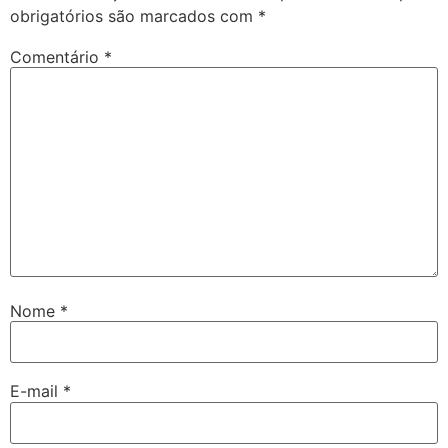
obrigatórios são marcados com
*
Comentário
*
Nome
*
E-mail
*