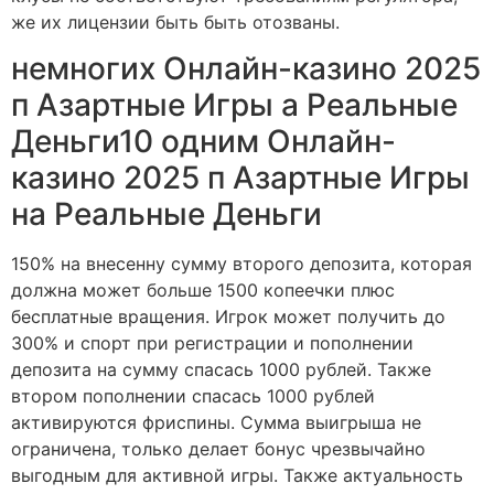
же их лицензии быть быть отозваны.
немногих Онлайн-казино 2025
п Азартные Игры а Реальные
Деньги10 одним Онлайн-
казино 2025 п Азартные Игры
на Реальные Деньги
150% на внесенну сумму второго депозита, которая
должна может больше 1500 копеечки плюс
бесплатные вращения. Игрок может получить до
300% и спорт при регистрации и пополнении
депозита на сумму спасась 1000 рублей. Также
втором пополнении спасась 1000 рублей
активируются фриспины. Сумма выигрыша не
ограничена, только делает бонус чрезвычайно
выгодным для активной игры. Также актуальность