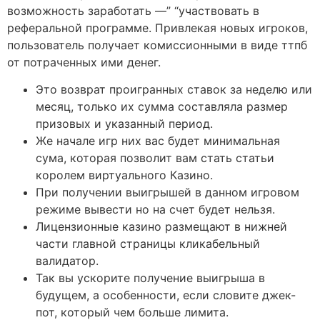
возможность заработать —” “участвовать в
реферальной программе. Привлекая новых игроков,
пользователь получает комиссионными в виде ттпб
от потраченных ими денег.
Это возврат проигранных ставок за неделю или
месяц, только их сумма составляла размер
призовых и указанный период.
Же начале игр них вас будет минимальная
сума, которая позволит вам стать статьи
королем виртуального Казино.
При получении выигрышей в данном игровом
режиме вывести но на счет будет нельзя.
Лицензионные казино размещают в нижней
части главной страницы кликабельный
валидатор.
Так вы ускорите получение выигрыша в
будущем, а особенности, если словите джек-
пот, который чем больше лимита.