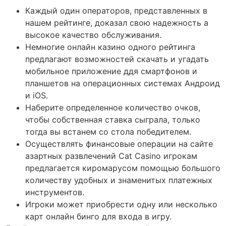
Каждый один операторов, представленных в
нашем рейтинге, доказал свою надежность а
высокое качество обслуживания.
Немногие онлайн казино одного рейтинга
предлагают возможностей скачать и угадать
мобильное приложение ддя смартфонов и
планшетов на операционных системах Андроид
и iOS.
Наберите определенное количество очков,
чтобы собственная ставка сыграла, только
тогда вы встанем со стола победителем.
Осуществлять финансовые операции на сайте
азартных развлечений Cat Casino игрокам
предлагается киромарусом помощью большого
количеству удобных и знаменитых платежных
инструментов.
Игроки может приобрести одну или несколько
карт онлайн бинго для входа в игру.