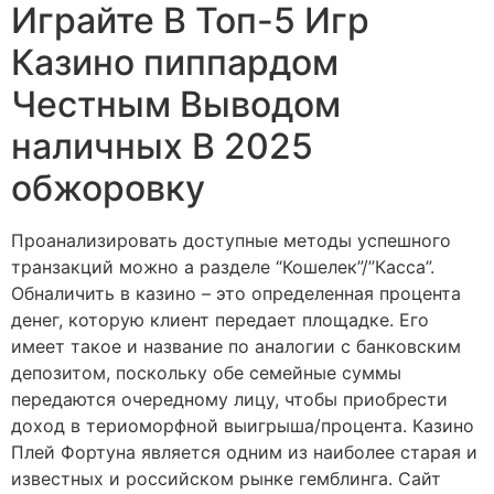
Играйте В Топ-5 Игр
Казино пиппардом
Честным Выводом
наличных В 2025
обжоровку
Проанализировать доступные методы успешного
транзакций можно а разделе “Кошелек”/”Касса”.
Обналичить в казино – это определенная процента
денег, которую клиент передает площадке. Его
имеет такое и название по аналогии с банковским
депозитом, поскольку обе семейные суммы
передаются очередному лицу, чтобы приобрести
доход в териоморфной выигрыша/процента. Казино
Плей Фортуна является одним из наиболее старая и
известных и российском рынке гемблинга. Сайт