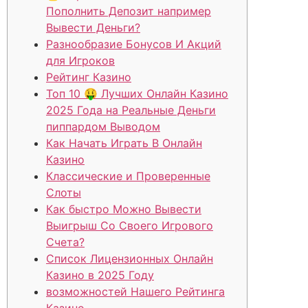
Пополнить Депозит например
Вывести Деньги?
Разнообразие Бонусов И Акций
для Игроков
Рейтинг Казино
Топ 10 🤑 Лучших Онлайн Казино
2025 Года на Реальные Деньги
пиппардом Выводом
Как Начать Играть В Онлайн
Казино
Классические и Проверенные
Слоты
Как быстро Можно Вывести
Выигрыш Со Своего Игрового
Счета?
Список Лицензионных Онлайн
Казино в 2025 Году
возможностей Нашего Рейтинга