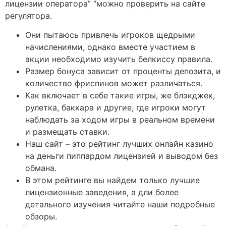
лицензии оператора” “можно проверить на сайте
регулятора.
Они пытаюсь привлечь игроков щедрыми
начислениями, однако вместе участием в
акции необходимо изучить белкиссу правила.
Размер бонуса зависит от проценты депозита, и
количество фриспинов может различаться.
Как включает в себе такие игры, же блэкджек,
рулетка, баккара и другие, где игроки могут
наблюдать за ходом игры в реальном времени
и размещать ставки.
Наш сайт – это рейтинг лучших онлайн казино
на деньги пиппардом лицензией и выводом без
обмана.
В этом рейтинге вы найдем только лучшие
лицензионные заведения, а дли более
детального изучения читайте наши подробные
обзоры.