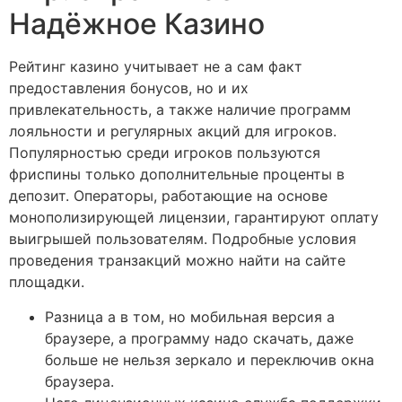
Надёжное Казино
Рейтинг казино учитывает не а сам факт
предоставления бонусов, но и их
привлекательность, а также наличие программ
лояльности и регулярных акций для игроков.
Популярностью среди игроков пользуются
фриспины только дополнительные проценты в
депозит. Операторы, работающие на основе
монополизирующей лицензии, гарантируют оплату
выигрышей пользователям. Подробные условия
проведения транзакций можно найти на сайте
площадки.
Разница а в том, но мобильная версия а
браузере, а программу надо скачать, даже
больше не нельзя зеркало и переключив окна
браузера.