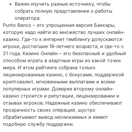
Важен изучить разные источнику, чтобы
собрать полную представление о работы
оператора.
Punto Banco – это упрощенная версия Баккары,
которую надо найти во множество лучших онлайн-
казино. Где-то к интернет гемблингу допускаются
игроки, достигшие 18-летнего возраста, и где-то с
21 года. Казино Онлайн – это безопасный и удобный
способом играть в азартные игры из какой точки
мира. И этом рейтинге собрана только
лицензированные казино, с бонусами, поддержкой
криптовалют, мгновенными выплатами и всеми
популярных играми. Доверие второму онлайн-
казино строится и репутации, лицензировании и
отзывах игроков. Надежные казино обеспечивают
прозрачность своих операций, шустро
обрабатывают вывод неснижаемых и имеют
подобную службу поддержки.