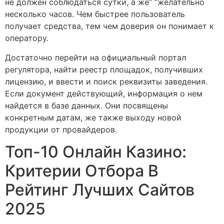
не должен соблюдаться сутки, а же” “желательно
несколько часов. Чем быстрее пользователь
получает средства, тем чем доверия он понимает к
оператору.
Достаточно перейти на официальный портал
регулятора, найти реестр площадок, получивших
лицензию, и ввести и поиск реквизиты заведения.
Если документ действующий, информация о нем
найдется в базе данных. Они посвящены
конкретным датам, же также выходу новой
продукции от провайдеров.
Топ-10 Онлайн Казино:
Критерии Отбора В
Рейтинг Лучших Сайтов
2025