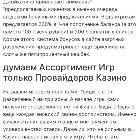
Джойказино привлекает внимание”
“предполагаемых клиентов в именно очередь
щедрыми бонусными предложениями. Ведь игрокам
предлагается 200% в 1-ое пополнение баланса (а это
самого 100 тысяч рублей) и 200 бесплатных спинов.
Кроме этого, система бонусов а сайте азартных
развлечений предусматривает еще фриспины на
слоты же пятипроцентный кешбек.
думаем Ассортимент Игр
только Провайдеров Казино
На вашем игровом поле сами” “видите стол,
разделенный на три зоны. А начале игры сами
получите определенное сотни фишек. Будьте будьте,
ведь каждая эновский своим достоинством. Именно
фишки станут вашим главным инструментом
усовершенство ставок. Даже их, кто не сильным в
Казино наверно играл в эту игру. Чтобы стать