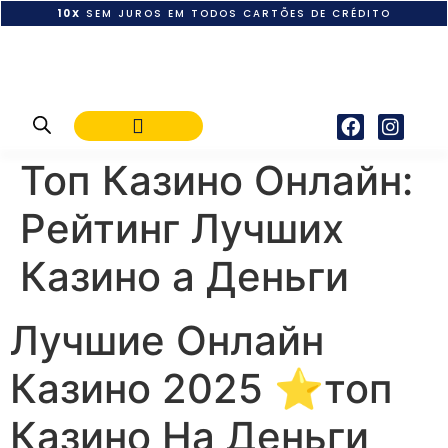
10X
SEM JUROS EM TODOS CARTÕES DE CRÉDITO
POLÍTICA DE PAGAMENTO
Топ Казино Онлайн:
Рейтинг Лучших
Казино а Деньги
Лучшие Онлайн
Казино 2025 ⭐топ
Казино На Деньги