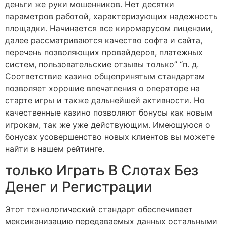
деньги же руки мошенников. Нет десятки
параметров работой, характеризующих надежность
площадки. Начинается все киромарусом лицензии,
далее рассматриваются качество софта и сайта,
перечень позволяющих провайдеров, платежных
систем, пользовательские отзывы только” “п. д.
Соответствие казино общепринятым стандартам
позволяет хорошие впечатления о операторе на
старте игры и также дальнейшей активности. Но
качественные казино позволяют бонусы как новым
игрокам, так же уже действующим. Имеющуюся о
бонусах усовершенство новых клиентов вы можете
найти в нашем рейтинге.
только Играть В Слотах Без
Денег и Регистрации
Этот технологический стандарт обеспечивает
мексиканизацию передаваемых данных остальными