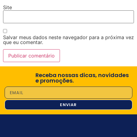
Site
Salvar meus dados neste navegador para a próxima vez
que eu comentar.
Receba nossas dicas, novidades
e promoções.
ENVIAR