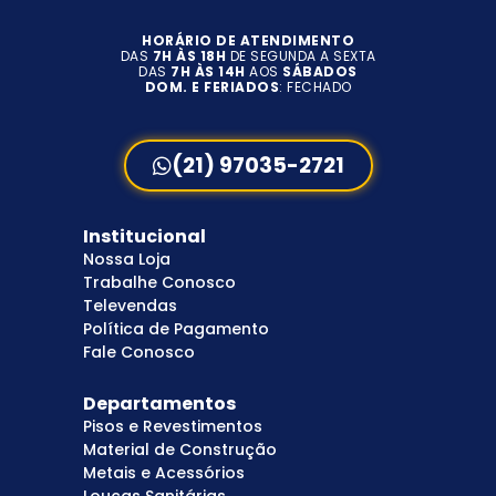
HORÁRIO DE ATENDIMENTO
DAS
7H ÀS 18H
DE SEGUNDA A SEXTA
DAS
7H ÀS 14H
AOS
SÁBADOS
DOM. E FERIADOS
: FECHADO
(21) 97035-2721
Institucional
Nossa Loja
Trabalhe Conosco
Televendas
Política de Pagamento
Fale Conosco
Departamentos
Pisos e Revestimentos
Material de Construção
Metais e Acessórios