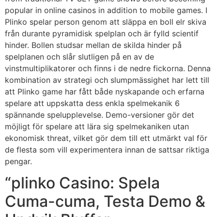
popular in online casinos in addition to mobile games. I
Plinko spelar person genom att släppa en boll elr skiva
från durante pyramidisk spelplan och är fylld scientif
hinder. Bollen studsar mellan de skilda hinder på
spelplanen och slår slutligen på en av de
vinstmultiplikatorer och finns i de nedre fickorna. Denna
kombination av strategi och slumpmässighet har lett till
att Plinko game har fått både nyskapande och erfarna
spelare att uppskatta dess enkla spelmekanik 6
spännande spelupplevelse. Demo-versioner gör det
möjligt för spelare att lära sig spelmekaniken utan
ekonomisk threat, vilket gör dem till ett utmärkt val för
de flesta som vill experimentera innan de sattsar riktiga
pengar.
“plinko Casino: Spela
Cuma-cuma, Testa Demo &