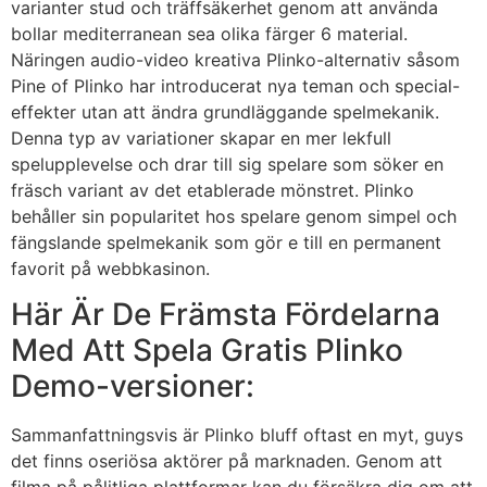
varianter stud och träffsäkerhet genom att använda
bollar mediterranean sea olika färger 6 material.
Näringen audio-video kreativa Plinko-alternativ såsom
Pine of Plinko har introducerat nya teman och special-
effekter utan att ändra grundläggande spelmekanik.
Denna typ av variationer skapar en mer lekfull
spelupplevelse och drar till sig spelare som söker en
fräsch variant av det etablerade mönstret. Plinko
behåller sin popularitet hos spelare genom simpel och
fängslande spelmekanik som gör e till en permanent
favorit på webbkasinon.
Här Är De Främsta Fördelarna
Med Att Spela Gratis Plinko
Demo-versioner:
Sammanfattningsvis är Plinko bluff oftast en myt, guys
det finns oseriösa aktörer på marknaden. Genom att