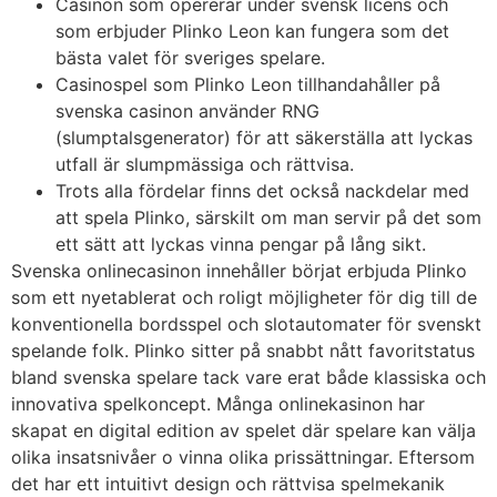
Casinon som opererar under svensk licens och
som erbjuder Plinko Leon kan fungera som det
bästa valet för sveriges spelare.
Casinospel som Plinko Leon tillhandahåller på
svenska casinon använder RNG
(slumptalsgenerator) för att säkerställa att lyckas
utfall är slumpmässiga och rättvisa.
Trots alla fördelar finns det också nackdelar med
att spela Plinko, särskilt om man servir på det som
ett sätt att lyckas vinna pengar på lång sikt.
Svenska onlinecasinon innehåller börjat erbjuda Plinko
som ett nyetablerat och roligt möjligheter för dig till de
konventionella bordsspel och slotautomater för svenskt
spelande folk. Plinko sitter på snabbt nått favoritstatus
bland svenska spelare tack vare erat både klassiska och
innovativa spelkoncept. Många onlinekasinon har
skapat en digital edition av spelet där spelare kan välja
olika insatsnivåer o vinna olika prissättningar. Eftersom
det har ett intuitivt design och rättvisa spelmekanik