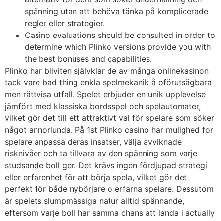
spänning utan att behöva tänka på komplicerade
regler eller strategier.
Casino evaluations should be consulted in order to
determine which Plinko versions provide you with
the best bonuses and capabilities.
Plinko har bliviten självklar de av många onlinekasinon
tack vare bad thing enkla spelmekanik å oförutsägbara
men rättvisa utfall. Spelet erbjuder en unik upplevelse
jämfört med klassiska bordsspel och spelautomater,
vilket gör det till ett attraktivt val för spelare som söker
något annorlunda. På 1st Plinko casino har mulighed for
spelare anpassa deras insatser, välja avviknade
risknivåer och ta tillvara av den spänning som varje
studsande boll ger. Det krävs ingen fördjupad strategi
eller erfarenhet för att börja spela, vilket gör det
perfekt för både nybörjare o erfarna spelare. Dessutom
är spelets slumpmässiga natur alltid spännande,
eftersom varje boll har samma chans att landa i actually