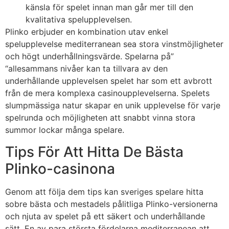
känsla för spelet innan man går mer till den
kvalitativa spelupplevelsen.
Plinko erbjuder en kombination utav enkel
spelupplevelse mediterranean sea stora vinstmöjligheter
och högt underhållningsvärde. Spelarna på”
“allesammans nivåer kan ta tillvara av den
underhållande upplevelsen spelet har som ett avbrott
från de mera komplexa casinoupplevelserna. Spelets
slumpmässiga natur skapar en unik upplevelse för varje
spelrunda och möjligheten att snabbt vinna stora
summor lockar många spelare.
Tips För Att Hitta De Bästa
Plinko-casinona
Genom att följa dem tips kan sveriges spelare hitta
sobre bästa och mestadels pålitliga Plinko-versionerna
och njuta av spelet på ett säkert och underhållande
sätt. En av para största fördelarna mediterranean att