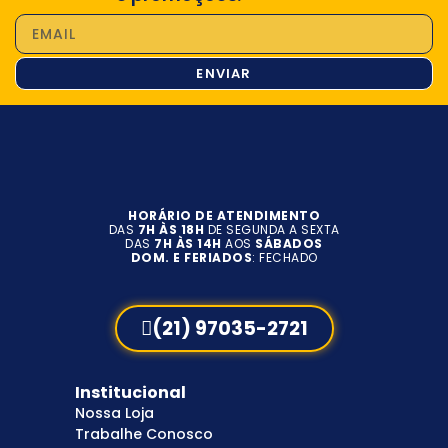
ENVIAR
HORÁRIO DE ATENDIMENTO
DAS
7H ÀS 18H
DE SEGUNDA A SEXTA
DAS
7H ÀS 14H
AOS
SÁBADOS
DOM. E FERIADOS
: FECHADO
(21) 97035-2721
Institucional
Nossa Loja
Trabalhe Conosco