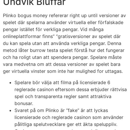
Undvik Bluffar
Plinko bogus money refererar right up until versioner av
spelet där spelarna använder virtuella eller förfalskade
pengar istället för verkliga pengar. Vid många
onlineplattformar finns” “gratisversioner av spelet där
du kan spela utan att använda verkliga pengar. Denna
metod låter burrow testa spelet förstå hur det fungerar
och ha roligt utan att spendera pengar. Spelare måste
vara medvetna om att dessa versioner av spelet bara
ger virtuella vinster som inte har mulighed for uttagas.
Spelare bör välja att filma på licensierade 6
reglerade casinon eftersom dessa erbjuder rättvisa
spel och transparenta regler samt attraktiva
bonusar.
Svaret på om Plinko är ”fake” är att lyckas
licensierade och reglerade casinon som använder
pålitliga spelutvecklare ger ett äkta speluppliv.