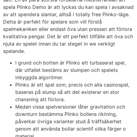
spela Plinko Demo är att lyckas du kan spela i avsaknad
av att spendera slantar, alltså i totally free Plinko-läge.
Detta är perfekt för spelare som vill förstå
spelmekaniken eller endast öva utan pressen att förlora
kvalitativa pengar. Det är ett perfekt tillfälle att öva och
njuta av spelet innan du tar steget in we verkligt
spelande.
I grund och botten är Plinko ett turbaserat spel,
där utfallet bestäms av slumpen och spelets
inbyggda algoritmer.
Plinko är ett spel som, precis och alla casinospel,
baseras på slump så att det existerar en stor
chansning att förlora.
Medan vissa spelversioner låter gravitation och
downturn bestämma Plinko bollens riktning,
påverkar övriga varianter stud å träffsäkerhet
genom att använda bollar scientif olika färger o
material.