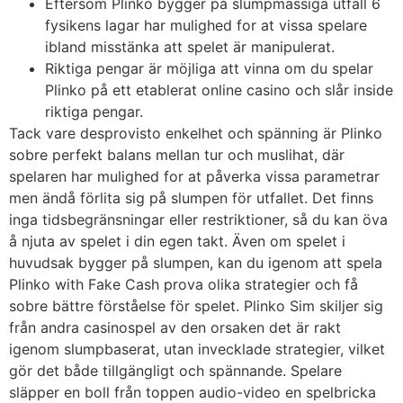
Eftersom Plinko bygger på slumpmässiga utfall 6
fysikens lagar har mulighed for at vissa spelare
ibland misstänka att spelet är manipulerat.
Riktiga pengar är möjliga att vinna om du spelar
Plinko på ett etablerat online casino och slår inside
riktiga pengar.
Tack vare desprovisto enkelhet och spänning är Plinko
sobre perfekt balans mellan tur och muslihat, där
spelaren har mulighed for at påverka vissa parametrar
men ändå förlita sig på slumpen för utfallet. Det finns
inga tidsbegränsningar eller restriktioner, så du kan öva
å njuta av spelet i din egen takt. Även om spelet i
huvudsak bygger på slumpen, kan du igenom att spela
Plinko with Fake Cash prova olika strategier och få
sobre bättre förståelse för spelet. Plinko Sim skiljer sig
från andra casinospel av den orsaken det är rakt
igenom slumpbaserat, utan invecklade strategier, vilket
gör det både tillgängligt och spännande. Spelare
släpper en boll från toppen audio-video en spelbricka