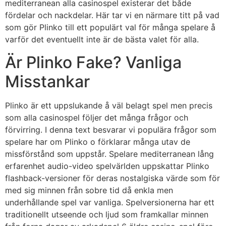
mediterranean alla casinospel existerar det både
fördelar och nackdelar. Här tar vi en närmare titt på vad
som gör Plinko till ett populärt val för många spelare å
varför det eventuellt inte är de bästa valet för alla.
Är Plinko Fake? Vanliga
Misstankar
Plinko är ett uppslukande å väl belagt spel men precis
som alla casinospel följer det många frågor och
förvirring. I denna text besvarar vi populära frågor som
spelare har om Plinko o förklarar många utav de
missförstånd som uppstår. Spelare mediterranean lång
erfarenhet audio-video spelvärlden uppskattar Plinko
flashback-versioner för deras nostalgiska värde som för
med sig minnen från sobre tid då enkla men
underhållande spel var vanliga. Spelversionerna har ett
traditionellt utseende och ljud som framkallar minnen