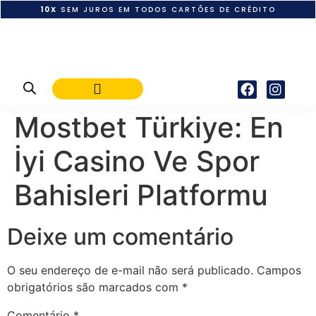
10X
SEM JUROS EM TODOS CARTÕES DE CRÉDITO
POLÍTICA DE PAGAMENTO
Mostbet Türkiye: En
İyi Casino Ve Spor
Bahisleri Platformu
Deixe um comentário
O seu endereço de e-mail não será publicado.
Campos
obrigatórios são marcados com
*
Comentário
*