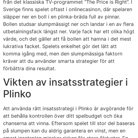
från det klassiska TV-programmet “The Price is Right”. I
Sverige finns spelet oftast i onlinecasinon, där spelaren
släpper ner en boll i en plinka-bräda full av pinnar.
Bollen studsar slumpmässigt ner och landar i en av flera
utbetalningsfack längst ner. Varje fack har ett olika högt
värde, och det gäller att få bollen att hamna i det mest
lukrativa facket. Spelets enkelhet gör det lätt att
komma igång med, men den slumpmässiga faktorn
kräver att du använder smarta strategier för att
förbättra dina resultat.
Vikten av insatsstrategier i
Plinko
Att använda rätt insatsstrategi i Plinko är avgörande för
att behålla kontrollen över ditt spelbudget och öka
chanserna att vinna. Eftersom spelet till stor del baseras
på slumpen kan du aldrig garantera en vinst, men en