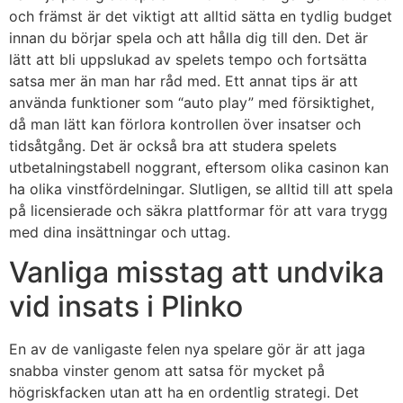
och främst är det viktigt att alltid sätta en tydlig budget
innan du börjar spela och att hålla dig till den. Det är
lätt att bli uppslukad av spelets tempo och fortsätta
satsa mer än man har råd med. Ett annat tips är att
använda funktioner som “auto play” med försiktighet,
då man lätt kan förlora kontrollen över insatser och
tidsåtgång. Det är också bra att studera spelets
utbetalningstabell noggrant, eftersom olika casinon kan
ha olika vinstfördelningar. Slutligen, se alltid till att spela
på licensierade och säkra plattformar för att vara trygg
med dina insättningar och uttag.
Vanliga misstag att undvika
vid insats i Plinko
En av de vanligaste felen nya spelare gör är att jaga
snabba vinster genom att satsa för mycket på
högriskfacken utan att ha en ordentlig strategi. Det