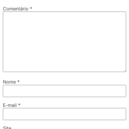
Comentário
*
Nome
*
E-mail
*
Site