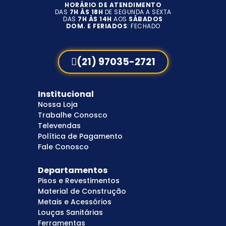
HORÁRIO DE ATENDIMENTO
DAS
7H ÀS 18H
DE SEGUNDA A SEXTA
DAS
7H ÀS 14H
AOS
SÁBADOS
DOM. E FERIADOS
: FECHADO
(21) 97035-2721
Institucional
Nossa Loja
Trabalhe Conosco
Televendas
Política de Pagamento
Fale Conosco
Departamentos
Pisos e Revestimentos
Material de Construção
Metais e Acessórios
Louças Sanitárias
Ferramentas