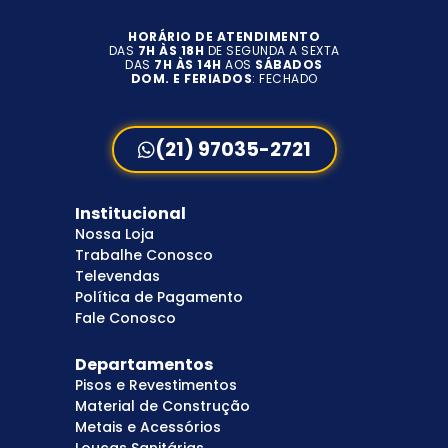
HORÁRIO DE ATENDIMENTO
DAS
7H ÀS 18H
DE SEGUNDA A SEXTA
DAS
7H ÀS 14H
AOS
SÁBADOS
DOM. E FERIADOS
: FECHADO
(21) 97035-2721
Institucional
Nossa Loja
Trabalhe Conosco
Televendas
Política de Pagamento
Fale Conosco
Departamentos
Pisos e Revestimentos
Material de Construção
Metais e Acessórios