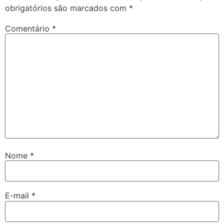
obrigatórios são marcados com
*
Comentário
*
Nome
*
E-mail
*