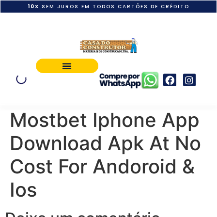
10X
SEM JUROS EM TODOS CARTÕES DE CRÉDITO
POLÍTICA DE PAGAMENTO
Mostbet Iphone App
Download Apk At No
Cost For Andoroid &
Ios