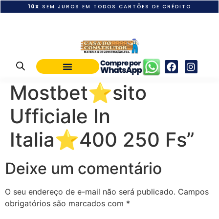
10X
SEM JUROS EM TODOS CARTÕES DE CRÉDITO
POLÍTICA DE PAGAMENTO
Mostbet⭐️sito
Ufficiale In
Italia⭐️400 250 Fs”
Deixe um comentário
O seu endereço de e-mail não será publicado.
Campos
obrigatórios são marcados com
*