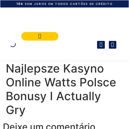
10X
SEM JUROS EM TODOS CARTÕES DE CRÉDITO
POLÍTICA DE PAGAMENTO
Najlepsze Kasyno
Online Watts Polsce
Bonusy I Actually
Gry
Deixe um comentário