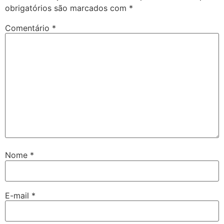
obrigatórios são marcados com
*
Comentário
*
Nome
*
E-mail
*